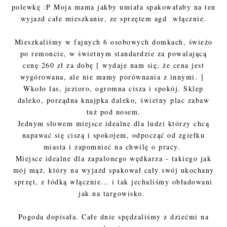
polewkę :P Moja mama jakby umiała spakowałaby na ten
wyjazd całe mieszkanie, ze sprzętem agd włącznie.
Mieszkaliśmy w fajnych 6 osobowych domkach, świeżo
po remoncie, w świetnym standardzie za powalającą
cenę 260 zł za dobę [ wydaje nam się, że cena jest
wygórowana, ale nie mamy porównania z innymi. ]
Wkoło las, jezioro, ogromna cisza i spokój. Sklep
daleko, porządna knajpka daleko, świetny plac zabaw
tuż pod nosem.
Jednym słowem miejsce idealne dla ludzi którzy chcą
napawać się ciszą i spokojem, odpocząć od zgiełku
miasta i zapomnieć na chwilę o pracy.
Miejsce idealne dla zapalonego wędkarza - takiego jak
mój mąż, który na wyjazd spakował cały swój ukochany
sprzęt, z łódką włącznie... i tak jechaliśmy obładowani
jak na targowisko.
Pogoda dopisała. Całe dnie spędzaliśmy z dziećmi na