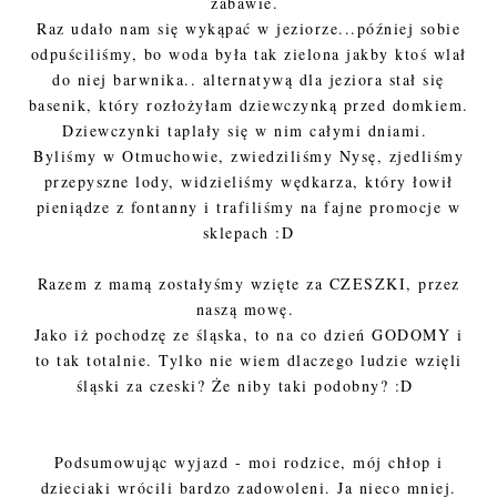
zabawie.
Raz udało nam się wykąpać w jeziorze...później sobie
odpuściliśmy, bo woda była tak zielona jakby ktoś wlał
do niej barwnika.. alternatywą dla jeziora stał się
basenik, który rozłożyłam dziewczynką przed domkiem.
Dziewczynki taplały się w nim całymi dniami.
Byliśmy w Otmuchowie, zwiedziliśmy Nysę, zjedliśmy
przepyszne lody, widzieliśmy wędkarza, który łowił
pieniądze z fontanny i trafiliśmy na fajne promocje w
sklepach :D
Razem z mamą zostałyśmy wzięte za CZESZKI, przez
naszą mowę.
Jako iż pochodzę ze śląska, to na co dzień GODOMY i
to tak totalnie. Tylko nie wiem dlaczego ludzie wzięli
śląski za czeski? Że niby taki podobny? :D
Podsumowując wyjazd - moi rodzice, mój chłop i
dzieciaki wrócili bardzo zadowoleni. Ja nieco mniej.