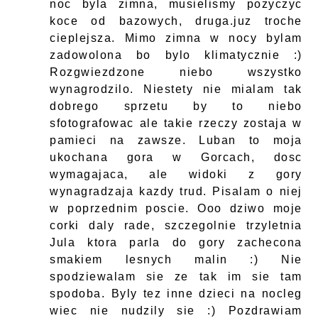
noc byla zimna, musielismy pozyczyc
koce od bazowych, druga.juz troche
cieplejsza. Mimo zimna w nocy bylam
zadowolona bo bylo klimatycznie :)
Rozgwiezdzone niebo wszystko
wynagrodzilo. Niestety nie mialam tak
dobrego sprzetu by to niebo
sfotografowac ale takie rzeczy zostaja w
pamieci na zawsze. Luban to moja
ukochana gora w Gorcach, dosc
wymagajaca, ale widoki z gory
wynagradzaja kazdy trud. Pisalam o niej
w poprzednim poscie. Ooo dziwo moje
corki daly rade, szczegolnie trzyletnia
Jula ktora parla do gory zachecona
smakiem lesnych malin :) Nie
spodziewalam sie ze tak im sie tam
spodoba. Byly tez inne dzieci na nocleg
wiec nie nudzily sie :) Pozdrawiam