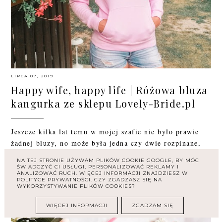
LIPCA 07, 2019
Happy wife, happy life | Różowa bluza
kangurka ze sklepu Lovely-Bride.pl
Jeszcze kilka lat temu w mojej szafie nie było prawie
żadnej bluzy, no może była jedna czy dwie rozpinane,
które wkładałam tylko w chłodne wieczory....
NA TEJ STRONIE UŻYWAM PLIKÓW COOKIE GOOGLE, BY MÓC
ŚWIADCZYĆ CI USŁUGI, PERSONALIZOWAĆ REKLAMY I
ANALIZOWAĆ RUCH. WIĘCEJ INFORMACJI ZNAJDZIESZ W
18
POLITYCE PRYWATNOŚCI. CZY ZGADZASZ SIĘ NA
WYKORZYSTYWANIE PLIKÓW COOKIES?
WIĘCEJ INFORMACJI
ZGADZAM SIĘ