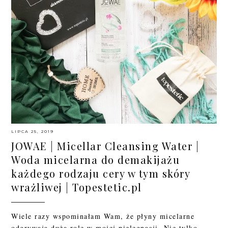
LIPCA 25, 2019
JOWAE | Micellar Cleansing Water |
Woda micelarna do demakijażu
każdego rodzaju cery w tym skóry
wrażliwej | Topestetic.pl
Wiele razy wspominałam Wam, że płyny micelarne
odgrywają dużą rolę w mojej pielęgnacji. Nie tylko