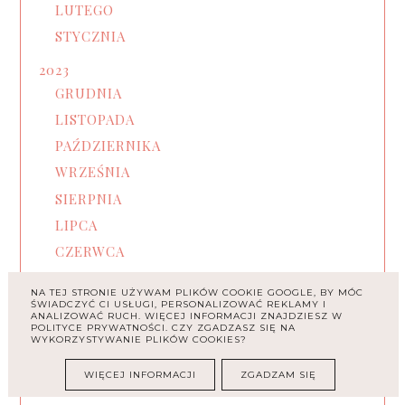
LUTEGO
STYCZNIA
2023
GRUDNIA
LISTOPADA
PAŹDZIERNIKA
WRZEŚNIA
SIERPNIA
LIPCA
CZERWCA
MAJA
NA TEJ STRONIE UŻYWAM PLIKÓW COOKIE GOOGLE, BY MÓC
KWIETNIA
ŚWIADCZYĆ CI USŁUGI, PERSONALIZOWAĆ REKLAMY I
ANALIZOWAĆ RUCH. WIĘCEJ INFORMACJI ZNAJDZIESZ W
POLITYCE PRYWATNOŚCI. CZY ZGADZASZ SIĘ NA
MARCA
WYKORZYSTYWANIE PLIKÓW COOKIES?
LUTEGO
WIĘCEJ INFORMACJI
ZGADZAM SIĘ
STYCZNIA