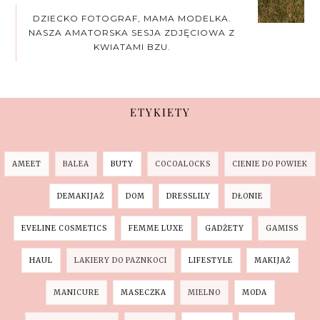
DZIECKO FOTOGRAF, MAMA MODELKA.
NASZA AMATORSKA SESJA ZDJĘCIOWA Z
KWIATAMI BZU.
ETYKIETY
AMEET
BALEA
BUTY
COCOALOCKS
CIENIE DO POWIEK
DEMAKIJAŻ
DOM
DRESSLILY
DŁONIE
EVELINE COSMETICS
FEMME LUXE
GADŻETY
GAMISS
HAUL
LAKIERY DO PAZNKOCI
LIFESTYLE
MAKIJAŻ
MANICURE
MASECZKA
MIELNO
MODA