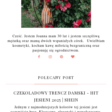
Cześć. Jestem Joanna mam 30 lat i jestem szczęśliwą
mężatką oraz mamą dwóch wspaniałych córek. Uwielbiam
kosmetyki, kocham kawę miłością bezgraniczną oraz
pasjonuję się ogrodnictwem.
POLECANY POST
CZEKOLADOWY TRENCZ DAMSKI - HIT
JESIENI 2025 | SHEIN
Jednym z najmodniejszych kolorów tej jesieni jest
oczywiście brąz. Klasyczny, elegancki i ponadczasowy,