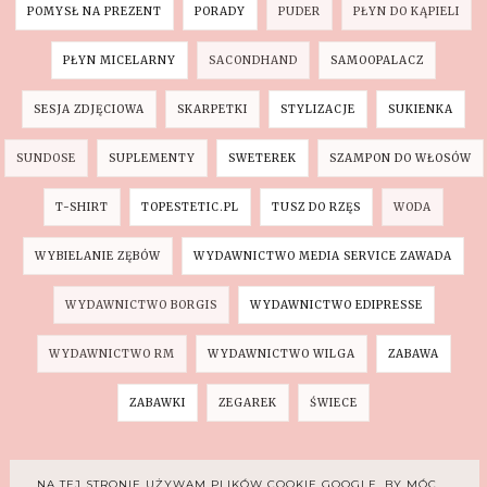
POMYSŁ NA PREZENT
PORADY
PUDER
PŁYN DO KĄPIELI
PŁYN MICELARNY
SACONDHAND
SAMOOPALACZ
SESJA ZDJĘCIOWA
SKARPETKI
STYLIZACJE
SUKIENKA
SUNDOSE
SUPLEMENTY
SWETEREK
SZAMPON DO WŁOSÓW
T-SHIRT
TOPESTETIC.PL
TUSZ DO RZĘS
WODA
WYBIELANIE ZĘBÓW
WYDAWNICTWO MEDIA SERVICE ZAWADA
WYDAWNICTWO BORGIS
WYDAWNICTWO EDIPRESSE
WYDAWNICTWO RM
WYDAWNICTWO WILGA
ZABAWA
ZABAWKI
ZEGAREK
ŚWIECE
INSTAGRAM
NA TEJ STRONIE UŻYWAM PLIKÓW COOKIE GOOGLE, BY MÓC