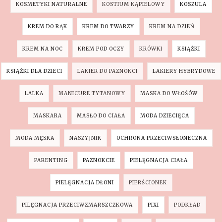
KOSMETYKI NATURALNE
KOSTIUM KĄPIELOWY
KOSZULA
KREM DO RĄK
KREM DO TWARZY
KREM NA DZIEŃ
KREM NA NOC
KREM POD OCZY
KRÓWKI
KSIĄŻKI
KSIĄŻKI DLA DZIECI
LAKIER DO PAZNOKCI
LAKIERY HYBRYDOWE
LALKA
MANICURE TYTANOWY
MASKA DO WŁOŚÓW
MASKARA
MASŁO DO CIAŁA
MODA DZIECIĘCA
MODA MĘSKA
NASZYJNIK
OCHRONA PRZECIWSŁONECZNA
PARENTING
PAZNOKCIE
PIELĘGNACJA CIAŁA
PIELĘGNACJA DŁONI
PIERŚCIONEK
PILĘGNACJA PRZECIWZMARSZCZKOWA
PIXI
PODKŁAD