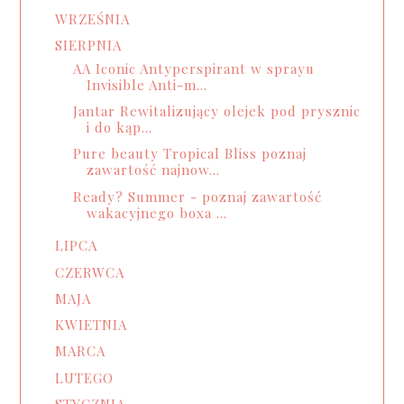
WRZEŚNIA
SIERPNIA
AA Iconic Antyperspirant w sprayu
Invisible Anti-m...
Jantar Rewitalizujący olejek pod prysznic
i do kąp...
Pure beauty Tropical Bliss poznaj
zawartość najnow...
Ready? Summer - poznaj zawartość
wakacyjnego boxa ...
LIPCA
CZERWCA
MAJA
KWIETNIA
MARCA
LUTEGO
STYCZNIA