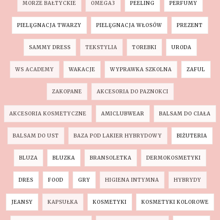
MORZE BAŁTYCKIE
OMEGA3
PEELING
PERFUMY
PIELĘGNACJA TWARZY
PIELĘGNACJA WŁOSÓW
PREZENT
SAMMY DRESS
TEKSTYLIA
TOREBKI
URODA
WS ACADEMY
WAKACJE
WYPRAWKA SZKOLNA
ZAFUL
ZAKOPANE
AKCESORIA DO PAZNOKCI
AKCESORIA KOSMETYCZNE
AMICLUBWEAR
BALSAM DO CIAŁA
BALSAM DO UST
BAZA POD LAKIER HYBRYDOWY
BIŻUTERIA
BLUZA
BLUZKA
BRANSOLETKA
DERMOKOSMETYKI
DRES
FOOD
GRY
HIGIENA INTYMNA
HYBRYDY
JEANSY
KAPSUŁKA
KOSMETYKI
KOSMETYKI KOLOROWE