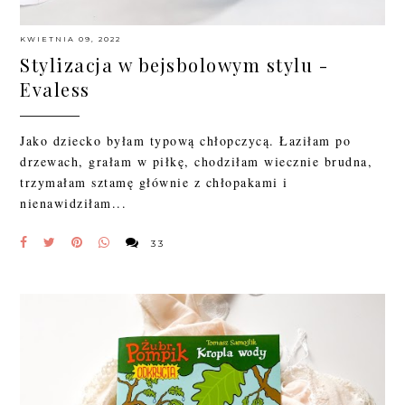
KWIETNIA 09, 2022
Stylizacja w bejsbolowym stylu -
Evaless
Jako dziecko byłam typową chłopczycą. Łaziłam po
drzewach, grałam w piłkę, chodziłam wiecznie brudna,
trzymałam sztamę głównie z chłopakami i
nienawidziłam...
33