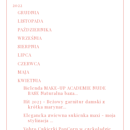
2022
GRUDNIA
LISTOPADA
PAŹDZIERNIKA
WRZEŚNIA
SIERPNIA
LIPCA
CZERWCA
MAJA
KWIETNIA
Bielenda MAKE-UP ACADEMIE NUDE
BASE Naturalna baza...
Hit 2023 - Beżowy garnitur damski z
krótka marynar...
Elegancka zwiewna sukienka maxi - moja
stylizacja ...
Vobro Cukierki PopCorn w czekoladzie