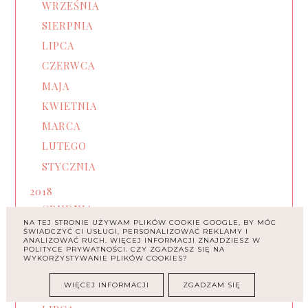
WRZEŚNIA
SIERPNIA
LIPCA
CZERWCA
MAJA
KWIETNIA
MARCA
LUTEGO
STYCZNIA
2018
GRUDNIA
NA TEJ STRONIE UŻYWAM PLIKÓW COOKIE GOOGLE, BY MÓC
LISTOPADA
ŚWIADCZYĆ CI USŁUGI, PERSONALIZOWAĆ REKLAMY I
ANALIZOWAĆ RUCH. WIĘCEJ INFORMACJI ZNAJDZIESZ W
PAŹDZIERNIKA
POLITYCE PRYWATNOŚCI. CZY ZGADZASZ SIĘ NA
WYKORZYSTYWANIE PLIKÓW COOKIES?
WRZEŚNIA
WIĘCEJ INFORMACJI
ZGADZAM SIĘ
SIERPNIA