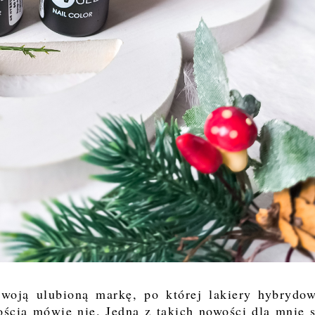
woją ulubioną markę, po której lakiery hybrydo
ością mówię nie. Jedną z takich nowości dla mnie 