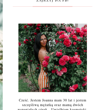
ZAJRZYJ NA FB!
Cześć. Jestem Joanna mam 30 lat i jestem
szczęśliwą mężatką oraz mamą dwóch
wspaniałych córek. Uwielbiam kosmetyki,