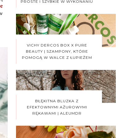
PROSTE I SZYBKIE W WYKONANIU
re
w
VICHY DERCOS BOX X PURE
BEAUTY | SZAMPONY, KTÓRE
POMOGĄ W WALCE Z ŁUPIEŻEM
BŁĘKITNA BLUZKA Z
EFEKTOWNYMI AŻUROWYMI
RĘKAWAMI | ALEUMDR