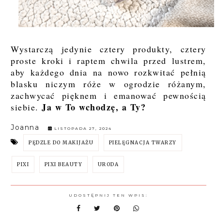
Wystarczą jedynie cztery produkty, cztery
proste kroki i raptem chwila przed lustrem,
aby każdego dnia na nowo rozkwitać pełnią
blasku niczym róże w ogrodzie różanym,
zachwycać pięknem i emanować pewnością
Ja w To wchodzę, a Ty?
siebie.
Joanna
LISTOPADA 27, 2024
PĘDZLE DO MAKIJAŻU
PIELĘGNACJA TWARZY
PIXI
PIXI BEAUTY
URODA
UDOSTĘPNIJ TEN WPIS: