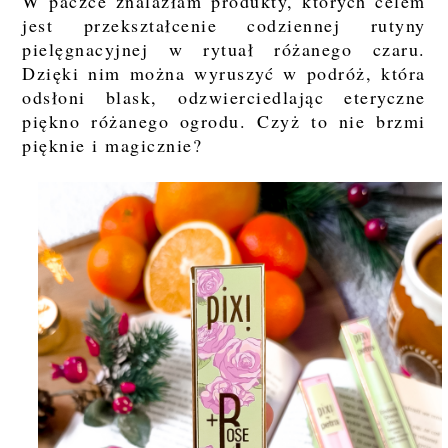
W paczce znalazłam produkty, których celem
jest przekształcenie codziennej rutyny
pielęgnacyjnej w rytuał różanego czaru.
Dzięki nim można wyruszyć w podróż, która
odsłoni blask, odzwierciedlając eteryczne
piękno różanego ogrodu. Czyż to nie brzmi
pięknie i magicznie?