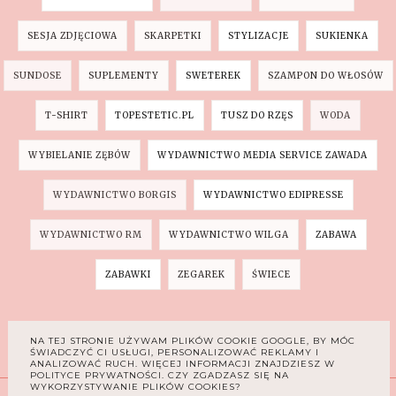
SESJA ZDJĘCIOWA
SKARPETKI
STYLIZACJE
SUKIENKA
SUNDOSE
SUPLEMENTY
SWETEREK
SZAMPON DO WŁOSÓW
T-SHIRT
TOPESTETIC.PL
TUSZ DO RZĘS
WODA
WYBIELANIE ZĘBÓW
WYDAWNICTWO MEDIA SERVICE ZAWADA
WYDAWNICTWO BORGIS
WYDAWNICTWO EDIPRESSE
WYDAWNICTWO RM
WYDAWNICTWO WILGA
ZABAWA
ZABAWKI
ZEGAREK
ŚWIECE
INSTAGRAM
NA TEJ STRONIE UŻYWAM PLIKÓW COOKIE GOOGLE, BY MÓC
ŚWIADCZYĆ CI USŁUGI, PERSONALIZOWAĆ REKLAMY I
ANALIZOWAĆ RUCH. WIĘCEJ INFORMACJI ZNAJDZIESZ W
POLITYCE PRYWATNOŚCI. CZY ZGADZASZ SIĘ NA
WYKORZYSTYWANIE PLIKÓW COOKIES?