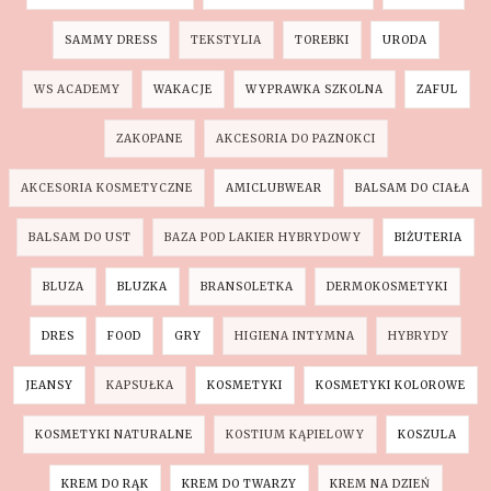
SAMMY DRESS
TEKSTYLIA
TOREBKI
URODA
WS ACADEMY
WAKACJE
WYPRAWKA SZKOLNA
ZAFUL
ZAKOPANE
AKCESORIA DO PAZNOKCI
AKCESORIA KOSMETYCZNE
AMICLUBWEAR
BALSAM DO CIAŁA
BALSAM DO UST
BAZA POD LAKIER HYBRYDOWY
BIŻUTERIA
BLUZA
BLUZKA
BRANSOLETKA
DERMOKOSMETYKI
DRES
FOOD
GRY
HIGIENA INTYMNA
HYBRYDY
JEANSY
KAPSUŁKA
KOSMETYKI
KOSMETYKI KOLOROWE
KOSMETYKI NATURALNE
KOSTIUM KĄPIELOWY
KOSZULA
KREM DO RĄK
KREM DO TWARZY
KREM NA DZIEŃ