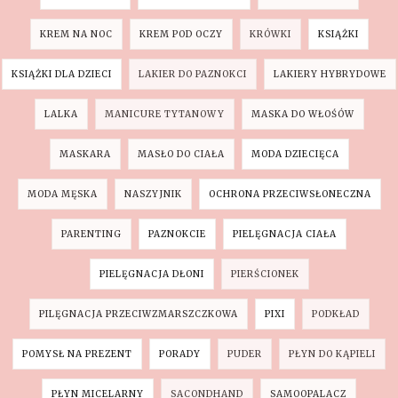
KREM NA NOC
KREM POD OCZY
KRÓWKI
KSIĄŻKI
KSIĄŻKI DLA DZIECI
LAKIER DO PAZNOKCI
LAKIERY HYBRYDOWE
LALKA
MANICURE TYTANOWY
MASKA DO WŁOŚÓW
MASKARA
MASŁO DO CIAŁA
MODA DZIECIĘCA
MODA MĘSKA
NASZYJNIK
OCHRONA PRZECIWSŁONECZNA
PARENTING
PAZNOKCIE
PIELĘGNACJA CIAŁA
PIELĘGNACJA DŁONI
PIERŚCIONEK
PILĘGNACJA PRZECIWZMARSZCZKOWA
PIXI
PODKŁAD
POMYSŁ NA PREZENT
PORADY
PUDER
PŁYN DO KĄPIELI
PŁYN MICELARNY
SACONDHAND
SAMOOPALACZ