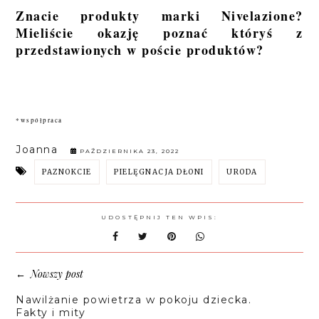
Znacie produkty marki Nivelazione?
Mieliście okazję poznać któryś z
przedstawionych w poście produktów?
*współpraca
Joanna
PAŹDZIERNIKA 23, 2022
PAZNOKCIE
PIELĘGNACJA DŁONI
URODA
UDOSTĘPNIJ TEN WPIS:
Nowszy post
←
Nawilżanie powietrza w pokoju dziecka.
Fakty i mity