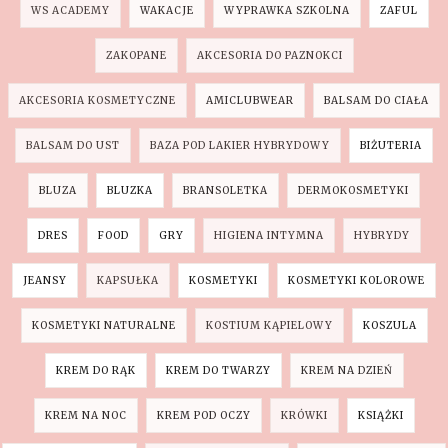
WS ACADEMY
WAKACJE
WYPRAWKA SZKOLNA
ZAFUL
ZAKOPANE
AKCESORIA DO PAZNOKCI
AKCESORIA KOSMETYCZNE
AMICLUBWEAR
BALSAM DO CIAŁA
BALSAM DO UST
BAZA POD LAKIER HYBRYDOWY
BIŻUTERIA
BLUZA
BLUZKA
BRANSOLETKA
DERMOKOSMETYKI
DRES
FOOD
GRY
HIGIENA INTYMNA
HYBRYDY
JEANSY
KAPSUŁKA
KOSMETYKI
KOSMETYKI KOLOROWE
KOSMETYKI NATURALNE
KOSTIUM KĄPIELOWY
KOSZULA
KREM DO RĄK
KREM DO TWARZY
KREM NA DZIEŃ
KREM NA NOC
KREM POD OCZY
KRÓWKI
KSIĄŻKI