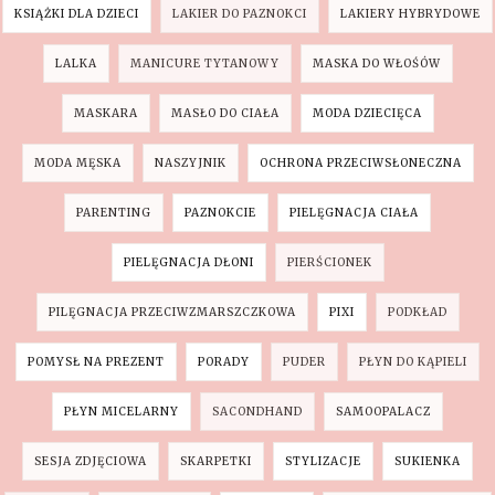
KSIĄŻKI DLA DZIECI
LAKIER DO PAZNOKCI
LAKIERY HYBRYDOWE
LALKA
MANICURE TYTANOWY
MASKA DO WŁOŚÓW
MASKARA
MASŁO DO CIAŁA
MODA DZIECIĘCA
MODA MĘSKA
NASZYJNIK
OCHRONA PRZECIWSŁONECZNA
PARENTING
PAZNOKCIE
PIELĘGNACJA CIAŁA
PIELĘGNACJA DŁONI
PIERŚCIONEK
PILĘGNACJA PRZECIWZMARSZCZKOWA
PIXI
PODKŁAD
POMYSŁ NA PREZENT
PORADY
PUDER
PŁYN DO KĄPIELI
PŁYN MICELARNY
SACONDHAND
SAMOOPALACZ
SESJA ZDJĘCIOWA
SKARPETKI
STYLIZACJE
SUKIENKA