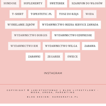
SUNDOSE
SUPLEMENTY
SWETEREK
SZAMPON DO WŁOSÓW
T-SHIRT
TOPESTETIC.PL
TUSZ DO RZĘS
WODA
WYBIELANIE ZĘBÓW
WYDAWNICTWO MEDIA SERVICE ZAWADA
WYDAWNICTWO BORGIS
WYDAWNICTWO EDIPRESSE
WYDAWNICTWO RM
WYDAWNICTWO WILGA
ZABAWA
ZABAWKI
ZEGAREK
ŚWIECE
INSTAGRAM
COPYRIGHT ©
LUBIETESTOWAC | BLOG LIFESTYLOWY -
MODA, URODA, PARENTING
BLOG DESIGN:
KAROGRAFIA.PL