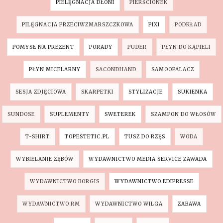
PIELĘGNACJA DŁONI
PIERŚCIONEK
PILĘGNACJA PRZECIWZMARSZCZKOWA
PIXI
PODKŁAD
POMYSŁ NA PREZENT
PORADY
PUDER
PŁYN DO KĄPIELI
PŁYN MICELARNY
SACONDHAND
SAMOOPALACZ
SESJA ZDJĘCIOWA
SKARPETKI
STYLIZACJE
SUKIENKA
SUNDOSE
SUPLEMENTY
SWETEREK
SZAMPON DO WŁOSÓW
T-SHIRT
TOPESTETIC.PL
TUSZ DO RZĘS
WODA
WYBIELANIE ZĘBÓW
WYDAWNICTWO MEDIA SERVICE ZAWADA
WYDAWNICTWO BORGIS
WYDAWNICTWO EDIPRESSE
WYDAWNICTWO RM
WYDAWNICTWO WILGA
ZABAWA