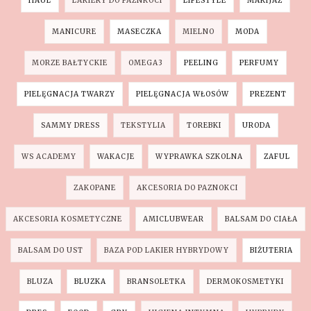
HAUL
LAKIERY DO PAZNKOCI
LIFESTYLE
MAKIJAŻ
MANICURE
MASECZKA
MIELNO
MODA
MORZE BAŁTYCKIE
OMEGA3
PEELING
PERFUMY
PIELĘGNACJA TWARZY
PIELĘGNACJA WŁOSÓW
PREZENT
SAMMY DRESS
TEKSTYLIA
TOREBKI
URODA
WS ACADEMY
WAKACJE
WYPRAWKA SZKOLNA
ZAFUL
ZAKOPANE
AKCESORIA DO PAZNOKCI
AKCESORIA KOSMETYCZNE
AMICLUBWEAR
BALSAM DO CIAŁA
BALSAM DO UST
BAZA POD LAKIER HYBRYDOWY
BIŻUTERIA
BLUZA
BLUZKA
BRANSOLETKA
DERMOKOSMETYKI