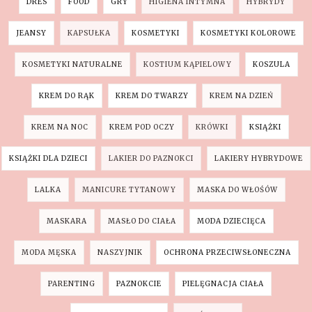
DRES
FOOD
GRY
HIGIENA INTYMNA
HYBRYDY
JEANSY
KAPSUŁKA
KOSMETYKI
KOSMETYKI KOLOROWE
KOSMETYKI NATURALNE
KOSTIUM KĄPIELOWY
KOSZULA
KREM DO RĄK
KREM DO TWARZY
KREM NA DZIEŃ
KREM NA NOC
KREM POD OCZY
KRÓWKI
KSIĄŻKI
KSIĄŻKI DLA DZIECI
LAKIER DO PAZNOKCI
LAKIERY HYBRYDOWE
LALKA
MANICURE TYTANOWY
MASKA DO WŁOŚÓW
MASKARA
MASŁO DO CIAŁA
MODA DZIECIĘCA
MODA MĘSKA
NASZYJNIK
OCHRONA PRZECIWSŁONECZNA
PARENTING
PAZNOKCIE
PIELĘGNACJA CIAŁA