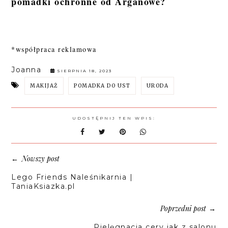
pomadki ochronne od Arganowe?
*współpraca reklamowa
Joanna
SIERPNIA 18, 2023
MAKIJAŻ
POMADKA DO UST
URODA
UDOSTĘPNIJ TEN WPIS:
Nowszy post
←
Lego Friends Naleśnikarnia |
TaniaKsiazka.pl
Poprzedni post
→
Pielęgnacja cery jak z salonu