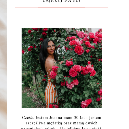
ZAJRZYJ NA FB!
Cześć. Jestem Joanna mam 30 lat i jestem
szczęśliwą mężatką oraz mamą dwóch
wspaniałych córek. Uwielbiam kosmetyki,