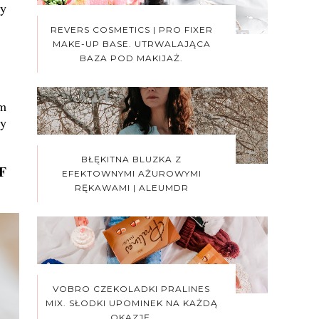
zy
REVERS COSMETICS | PRO FIXER
MAKE-UP BASE. UTRWALAJĄCA
BAZA POD MAKIJAŻ.
em
by
BŁĘKITNA BLUZKA Z
PF
EFEKTOWNYMI AŻUROWYMI
RĘKAWAMI | ALEUMDR
VOBRO CZEKOLADKI PRALINES
MIX. SŁODKI UPOMINEK NA KAŻDĄ
OKAZJĘ.