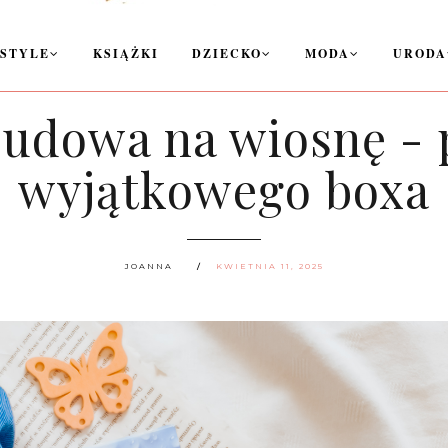
ESTYLE
KSIĄŻKI
DZIECKO
MODA
URODA
udowa na wiosnę - 
wyjątkowego boxa
JOANNA
KWIETNIA 11, 2025