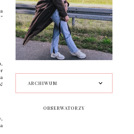
xa
ę"
u,
er
xa
yć
ARCHIWUM
OBSERWATORZY
y,
na