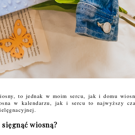
osny, to jednak w moim sercu, jak i domu wios
osna w kalendarzu, jak i sercu to najwyższy cz
ielęgnacyjnej.
i sięgnąć wiosną?