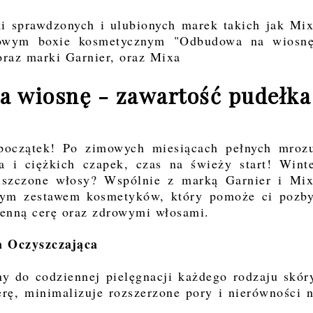
i sprawdzonych i ulubionych marek takich jak Mi
tkowym boxie kosmetycznym "Odbudowa na wiosn
oraz marki Garnier, oraz Mixa
a wiosnę - zawartość pudełka
początek! Po zimowych miesiącach pełnych mroz
a i ciężkich czapek, czas na świeży start! Wint
niszczone włosy? Wspólnie z marką Garnier i Mi
nym zestawem kosmetyków, który pomoże ci pozb
ienną cerę oraz zdrowymi włosami.
a Oczyszczająca
y do codziennej pielęgnacji każdego rodzaju skór
erę, minimalizuje rozszerzone pory i nierówności 