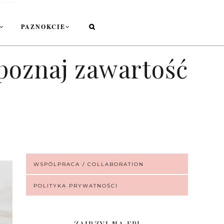
PAZNOKCIE
poznaj zawartość
WSPÓLPRACA / COLLABORATION
POLITYKA PRYWATNOŚCI