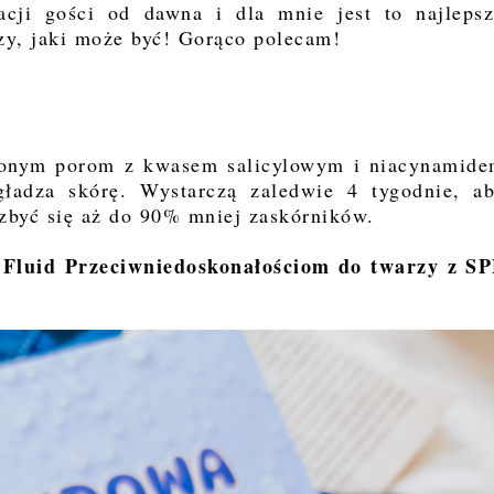
acji gości od dawna i dla mnie jest to najleps
zy, jaki może być! Gorąco polecam!
rzonym porom z kwasem salicylowym i niacynamid
gładza skórę. Wystarczą zaledwie 4 tygodnie, a
ozbyć się aż do 90% mniej zaskórników.
Fluid Przeciwniedoskonałościom do twarzy z S