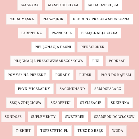
MASKARA
MASŁO DO CIAŁA
MODA DZIECIĘCA
MODA MĘSKA
NASZYJNIK
OCHRONA PRZECIWSŁONECZNA
PARENTING
PAZNOKCIE
PIELĘGNACJA CIAŁA
PIELĘGNACJA DŁONI
PIERŚCIONEK
PILĘGNACJA PRZECIWZMARSZCZKOWA
PIXI
PODKŁAD
POMYSŁ NA PREZENT
PORADY
PUDER
PŁYN DO KĄPIELI
PŁYN MICELARNY
SACONDHAND
SAMOOPALACZ
SESJA ZDJĘCIOWA
SKARPETKI
STYLIZACJE
SUKIENKA
SUNDOSE
SUPLEMENTY
SWETEREK
SZAMPON DO WŁOSÓW
T-SHIRT
TOPESTETIC.PL
TUSZ DO RZĘS
WODA