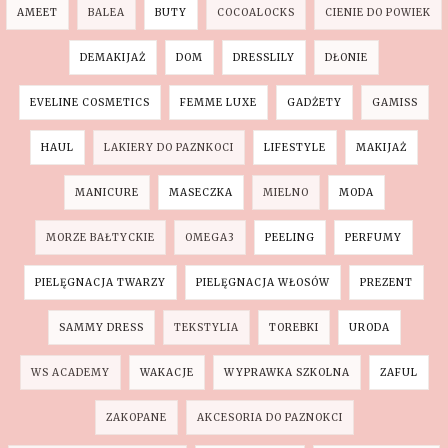
AMEET
BALEA
BUTY
COCOALOCKS
CIENIE DO POWIEK
DEMAKIJAŻ
DOM
DRESSLILY
DŁONIE
EVELINE COSMETICS
FEMME LUXE
GADŻETY
GAMISS
HAUL
LAKIERY DO PAZNKOCI
LIFESTYLE
MAKIJAŻ
MANICURE
MASECZKA
MIELNO
MODA
MORZE BAŁTYCKIE
OMEGA3
PEELING
PERFUMY
PIELĘGNACJA TWARZY
PIELĘGNACJA WŁOSÓW
PREZENT
SAMMY DRESS
TEKSTYLIA
TOREBKI
URODA
WS ACADEMY
WAKACJE
WYPRAWKA SZKOLNA
ZAFUL
ZAKOPANE
AKCESORIA DO PAZNOKCI