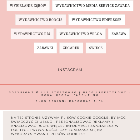
WYBIELANIE ZĘBÓW
WYDAWNICTWO MEDIA SERVICE ZAWADA
WYDAWNICTWO BORGIS
WYDAWNICTWO EDIPRESSE
WYDAWNICTWO RM
WYDAWNICTWO WILGA
ZABAWA
ZABAWKI
ZEGAREK
ŚWIECE
INSTAGRAM
COPYRIGHT ©
LUBIETESTOWAC | BLOG LIFESTYLOWY -
MODA, URODA, PARENTING
BLOG DESIGN:
KAROGRAFIA.PL
NA TEJ STRONIE UŻYWAM PLIKÓW COOKIE GOOGLE, BY MÓC
ŚWIADCZYĆ CI USŁUGI, PERSONALIZOWAĆ REKLAMY I
ANALIZOWAĆ RUCH. WIĘCEJ INFORMACJI ZNAJDZIESZ W
POLITYCE PRYWATNOŚCI. CZY ZGADZASZ SIĘ NA
WYKORZYSTYWANIE PLIKÓW COOKIES?