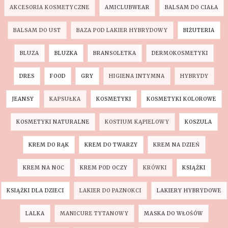
AKCESORIA KOSMETYCZNE
AMICLUBWEAR
BALSAM DO CIAŁA
BALSAM DO UST
BAZA POD LAKIER HYBRYDOWY
BIŻUTERIA
BLUZA
BLUZKA
BRANSOLETKA
DERMOKOSMETYKI
DRES
FOOD
GRY
HIGIENA INTYMNA
HYBRYDY
JEANSY
KAPSUŁKA
KOSMETYKI
KOSMETYKI KOLOROWE
KOSMETYKI NATURALNE
KOSTIUM KĄPIELOWY
KOSZULA
KREM DO RĄK
KREM DO TWARZY
KREM NA DZIEŃ
KREM NA NOC
KREM POD OCZY
KRÓWKI
KSIĄŻKI
KSIĄŻKI DLA DZIECI
LAKIER DO PAZNOKCI
LAKIERY HYBRYDOWE
LALKA
MANICURE TYTANOWY
MASKA DO WŁOŚÓW