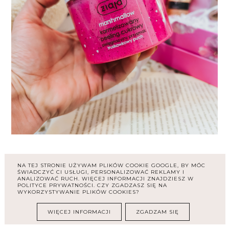
Być moje jestem jedną z nielicznych osób na
NA TEJ STRONIE UŻYWAM PLIKÓW COOKIE GOOGLE, BY MÓC
świecie, ale nienawidzę pianek Marshmallow
ŚWIADCZYĆ CI USŁUGI, PERSONALIZOWAĆ REKLAMY I
ANALIZOWAĆ RUCH. WIĘCEJ INFORMACJI ZNAJDZIESZ W
od dziecka, ich zapach też mnie odrzuca,
POLITYCE PRYWATNOŚCI. CZY ZGADZASZ SIĘ NA
dlatego, choć jestem przekonana, że ten
WYKORZYSTYWANIE PLIKÓW COOKIES?
peeling jest dobrym produktem, jestem
WIĘCEJ INFORMACJI
ZGADZAM SIĘ
zmuszona oddać go w inne dobre ręce.