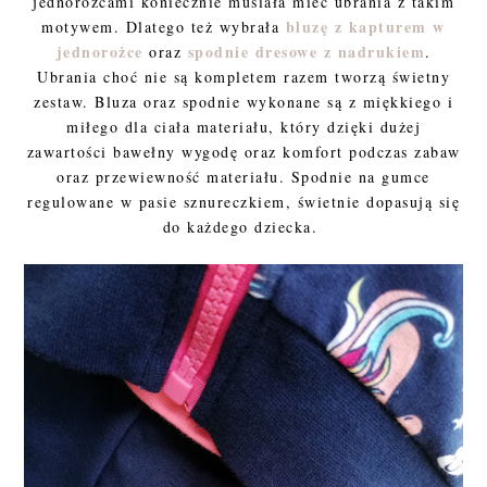
jednorożcami koniecznie musiała mieć ubrania z takim
bluzę z kapturem w
motywem. Dlatego też wybrała
jednorożce
spodnie dresowe z nadrukiem
oraz
.
Ubrania choć nie są kompletem razem tworzą świetny
zestaw. Bluza oraz spodnie wykonane są z miękkiego i
miłego dla ciała materiału, który dzięki dużej
zawartości bawełny wygodę oraz komfort podczas zabaw
oraz przewiewność materiału. Spodnie na gumce
regulowane w pasie sznureczkiem, świetnie dopasują się
do każdego dziecka.