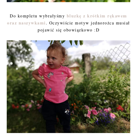
bluzkę z krótkim rękawem
Do kompletu wybrałyśmy
oraz naszywkami
. Oczywiście motyw jednorożca musiał
pojawić się obowiązkowo :D