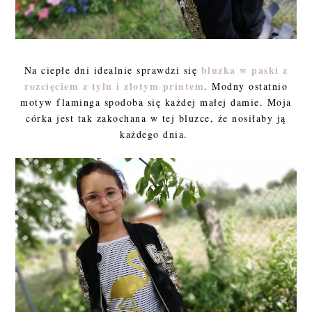
bluzka w paski z
Na ciepłe dni idealnie sprawdzi się
rozcięciem z tyłu i złotym printem
. Modny ostatnio
motyw flaminga spodoba się każdej małej damie. Moja
córka jest tak zakochana w tej bluzce, że nosiłaby ją
każdego dnia.