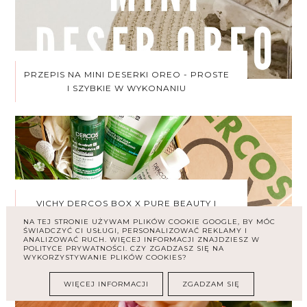
PRZEPIS NA MINI DESERKI OREO - PROSTE
I SZYBKIE W WYKONANIU
VICHY DERCOS BOX X PURE BEAUTY |
SZAMPONY, KTÓRE POMOGĄ W WALCE Z
NA TEJ STRONIE UŻYWAM PLIKÓW COOKIE GOOGLE, BY MÓC
ŁUPIEŻEM
ŚWIADCZYĆ CI USŁUGI, PERSONALIZOWAĆ REKLAMY I
ANALIZOWAĆ RUCH. WIĘCEJ INFORMACJI ZNAJDZIESZ W
POLITYCE PRYWATNOŚCI. CZY ZGADZASZ SIĘ NA
WYKORZYSTYWANIE PLIKÓW COOKIES?
WIĘCEJ INFORMACJI
ZGADZAM SIĘ