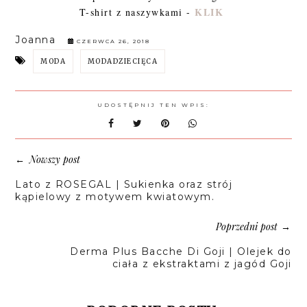
KLIK
T-shirt z naszywkami -
Joanna
CZERWCA 26, 2018
MODA
MODADZIECIĘCA
UDOSTĘPNIJ TEN WPIS:
Nowszy post
←
Lato z ROSEGAL | Sukienka oraz strój
kąpielowy z motywem kwiatowym.
Poprzedni post
→
Derma Plus Bacche Di Goji | Olejek do
ciała z ekstraktami z jagód Goji