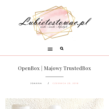
OpenBox | Majowy TrustedBox
JOANNA
CZERWCA 29, 2018