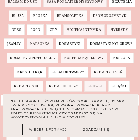
BALSAM DO UST
BAZA POD LAKIER HYBRYDOWY
BIŻUTERIA
BLUZA
BLUZKA
BRANSOLETKA
DERMOKOSMETYKI
DRES
FOOD
GRY
HIGIENA INTYMNA
HYBRYDY
JEANSY
KAPSUŁKA
KOSMETYKI
KOSMETYKI KOLOROWE
KOSMETYKI NATURALNE
KOSTIUM KĄPIELOWY
KOSZULA
KREM DO RĄK
KREM DO TWARZY
KREM NA DZIEŃ
KREM NA NOC
KREM POD OCZY
KRÓWKI
KSIĄŻKI
KSIĄŻKI DLA DZIECI
LAKIER DO PAZNOKCI
LAKIERY HYBRYDOWE
NA TEJ STRONIE UŻYWAM PLIKÓW COOKIE GOOGLE, BY MÓC
ŚWIADCZYĆ CI USŁUGI, PERSONALIZOWAĆ REKLAMY I
ANALIZOWAĆ RUCH. WIĘCEJ INFORMACJI ZNAJDZIESZ W
POLITYCE PRYWATNOŚCI. CZY ZGADZASZ SIĘ NA
LALKA
MANICURE TYTANOWY
MASKA DO WŁOŚÓW
WYKORZYSTYWANIE PLIKÓW COOKIES?
MASKARA
MASŁO DO CIAŁA
MODA DZIECIĘCA
WIĘCEJ INFORMACJI
ZGADZAM SIĘ