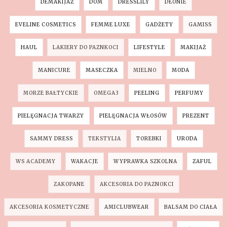
DEMAKIJAŻ
DOM
DRESSLILY
DŁONIE
EVELINE COSMETICS
FEMME LUXE
GADŻETY
GAMISS
HAUL
LAKIERY DO PAZNKOCI
LIFESTYLE
MAKIJAŻ
MANICURE
MASECZKA
MIELNO
MODA
MORZE BAŁTYCKIE
OMEGA3
PEELING
PERFUMY
PIELĘGNACJA TWARZY
PIELĘGNACJA WŁOSÓW
PREZENT
SAMMY DRESS
TEKSTYLIA
TOREBKI
URODA
WS ACADEMY
WAKACJE
WYPRAWKA SZKOLNA
ZAFUL
ZAKOPANE
AKCESORIA DO PAZNOKCI
AKCESORIA KOSMETYCZNE
AMICLUBWEAR
BALSAM DO CIAŁA