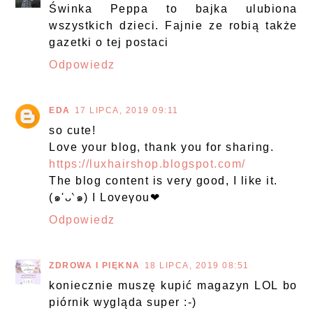
Świnka Peppa to bajka ulubiona
wszystkich dzieci. Fajnie ze robią także
gazetki o tej postaci
Odpowiedz
EDA
17 LIPCA, 2019 09:11
so cute!
Love your blog, thank you for sharing.
https://luxhairshop.blogspot.com/
The blog content is very good, I like it.
(๑'ᴗ‵๑) I Loveγou❤
Odpowiedz
ZDROWA I PIĘKNA
18 LIPCA, 2019 08:51
koniecznie muszę kupić magazyn LOL bo
piórnik wygląda super :-)