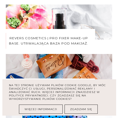
REVERS COSMETICS | PRO FIXER MAKE-UP
BASE. UTRWALAJĄCA BAZA POD MAKIJAŻ.
NA TEJ STRONIE UŻYWAM PLIKÓW COOKIE GOOGLE, BY MÓC
VOBRO CZEKOLADKI PRALINES MIX.
ŚWIADCZYĆ CI USŁUGI, PERSONALIZOWAĆ REKLAMY I
ANALIZOWAĆ RUCH. WIĘCEJ INFORMACJI ZNAJDZIESZ W
SŁODKI UPOMINEK NA KAŻDĄ OKAZJĘ.
POLITYCE PRYWATNOŚCI. CZY ZGADZASZ SIĘ NA
WYKORZYSTYWANIE PLIKÓW COOKIES?
WIĘCEJ INFORMACJI
ZGADZAM SIĘ