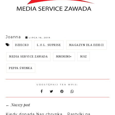
Joanna
LIPCA 16, 2019
DZIECKO
L.O.L. SUPRISE
MAGAZYN DLA DZIECI
MEDIA SERVICE ZAWADA
MNIMINI+
MSZ
PEPPA ŚWINKA
UDOSTĘPNIJ TEN WPIS:
Nowszy post
←
Kiedy dopada Nas chrypka... Pastylki na