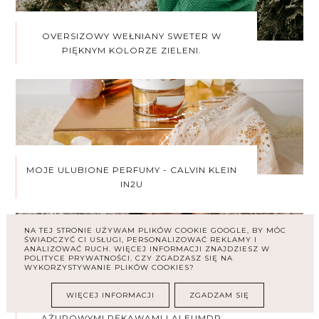
OVERSIZOWY WEŁNIANY SWETER W
PIĘKNYM KOLORZE ZIELENI.
MOJE ULUBIONE PERFUMY - CALVIN KLEIN
IN2U
NA TEJ STRONIE UŻYWAM PLIKÓW COOKIE GOOGLE, BY MÓC
ŚWIADCZYĆ CI USŁUGI, PERSONALIZOWAĆ REKLAMY I
ANALIZOWAĆ RUCH. WIĘCEJ INFORMACJI ZNAJDZIESZ W
POLITYCE PRYWATNOŚCI. CZY ZGADZASZ SIĘ NA
WYKORZYSTYWANIE PLIKÓW COOKIES?
WIĘCEJ INFORMACJI
ZGADZAM SIĘ
BŁĘKITNA BLUZKA Z EFEKTOWNYMI
AŻUROWYMI RĘKAWAMI | ALEUMDR