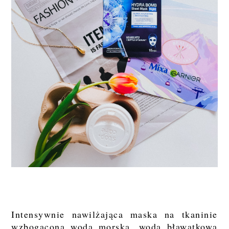
Intensywnie nawilżająca maska na tkaninie
wzbogaconą wodą morską, wodą bławatkową