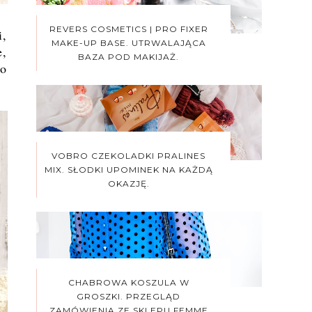
REVERS COSMETICS | PRO FIXER
i,
MAKE-UP BASE. UTRWALAJĄCA
e,
BAZA POD MAKIJAŻ.
 o
VOBRO CZEKOLADKI PRALINES
MIX. SŁODKI UPOMINEK NA KAŻDĄ
OKAZJĘ.
CHABROWA KOSZULA W
GROSZKI. PRZEGLĄD
ZAMÓWIENIA ZE SKLEPU FEMME