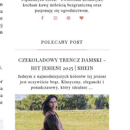
im
kocham kawę miłością bezgraniczną oraz
ja
pasjonuję się ogrodnictwem.
ne
ej
am
POLECANY POST
CZEKOLADOWY TRENCZ DAMSKI -
t.
HIT JESIENI 2025 | SHEIN
Jednym z najmodniejszych kolorów tej jesieni
r
jest oczywiście brąz. Klasyczny, elegancki i
ponadczasowy, który idealnie …
ia
na
ie