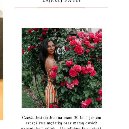
ZAJRZYJ NA FB!
Cześć. Jestem Joanna mam 30 lat i jestem
szczęśliwą mężatką oraz mamą dwóch
wspaniałych córek. Uwielbiam kosmetyki,