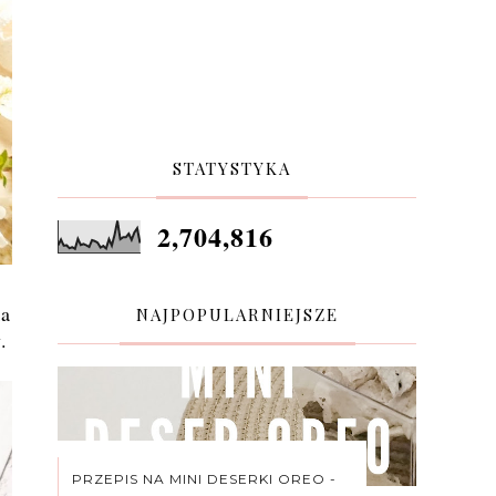
STATYSTYKA
2,704,816
ka
NAJPOPULARNIEJSZE
.
PRZEPIS NA MINI DESERKI OREO -