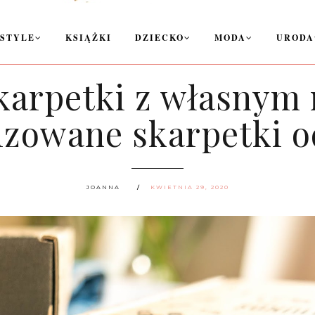
ESTYLE
KSIĄŻKI
DZIECKO
MODA
URODA
karpetki z własnym 
izowane skarpetki o
JOANNA
KWIETNIA 29, 2020