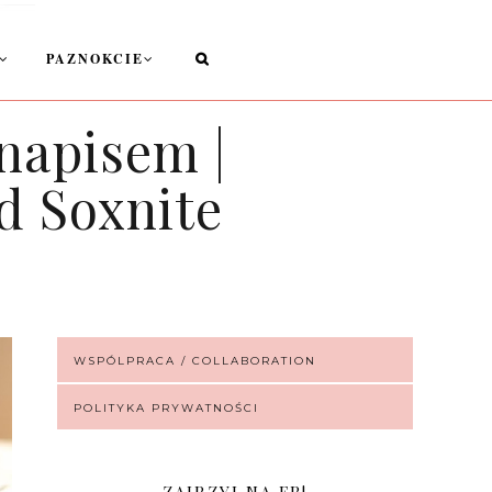
PAZNOKCIE
napisem |
d Soxnite
WSPÓLPRACA / COLLABORATION
POLITYKA PRYWATNOŚCI