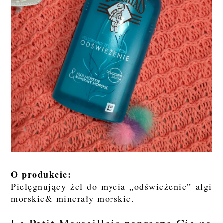
O produkcie:
Pielęgnujący żel do mycia „odświeżenie” algi
morskie& minerały morskie.
Le Petit Marseillais zaprasza Cię na