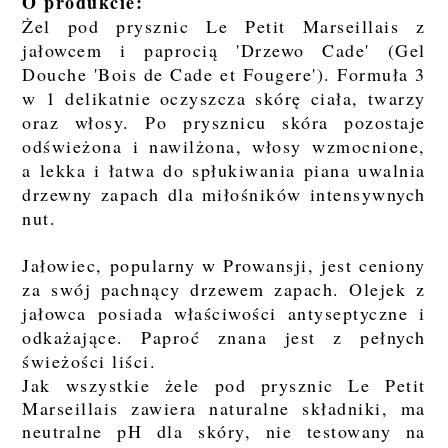
O produkcie:
Żel pod prysznic Le Petit Marseillais z
jałowcem i paprocią 'Drzewo Cade' (Gel
Douche 'Bois de Cade et Fougere'). Formuła 3
w 1 delikatnie oczyszcza skórę ciała, twarzy
oraz włosy. Po prysznicu skóra pozostaje
odświeżona i nawilżona, włosy wzmocnione,
a lekka i łatwa do spłukiwania piana uwalnia
drzewny zapach dla miłośników intensywnych
nut.
Jałowiec, popularny w Prowansji, jest ceniony
za swój pachnący drzewem zapach. Olejek z
jałowca posiada właściwości antyseptyczne i
odkażające. Paproć znana jest z pełnych
świeżości liści.
Jak wszystkie żele pod prysznic Le Petit
Marseillais zawiera naturalne składniki, ma
neutralne pH dla skóry, nie testowany na