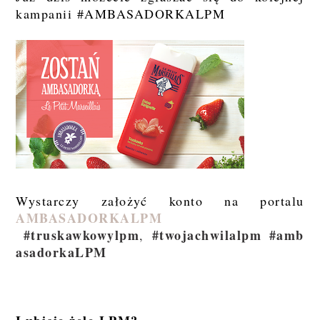
kampanii #AMBASADORKALPM
Wystarczy założyć konto na portalu
AMBASADORKALPM
#truskawkowylpm
#twojachwilalpm
#amb
,
asadorkaLPM