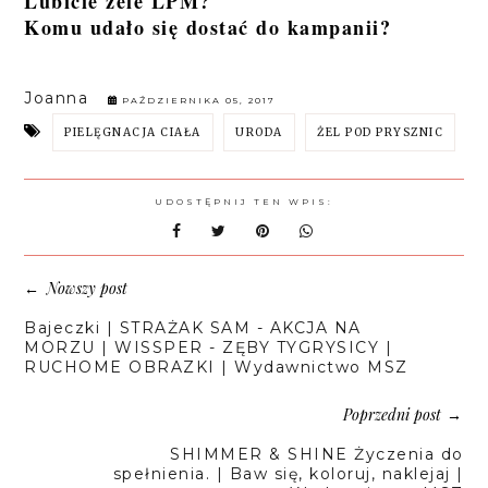
Lubicie żele LPM?
Komu udało się dostać do kampanii?
Joanna
PAŹDZIERNIKA 05, 2017
PIELĘGNACJA CIAŁA
URODA
ŻEL POD PRYSZNIC
UDOSTĘPNIJ TEN WPIS:
Nowszy post
←
Bajeczki | STRAŻAK SAM - AKCJA NA
MORZU | WISSPER - ZĘBY TYGRYSICY |
RUCHOME OBRAZKI | Wydawnictwo MSZ
Poprzedni post
→
SHIMMER & SHINE Życzenia do
spełnienia. | Baw się, koloruj, naklejaj |