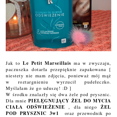
Le Petit Marseillais
Jak to
ma w zwyczaju,
paczuszka dotarła przepięknie zapakowana [
niestety nie mam zdjęcia, ponieważ mój mąż
w roztargnieniu wyrzucił pudełeczko.
Myślałam że go uduszę! :D ]
W środku znalazły się dwa żele pod prysznic.
PIELĘGNUJĄCY ŻEL DO MYCIA
Dla mnie
CIAŁA ODŚWIEŻENIE
ŻEL
, dla niego
POD PRYSZNIC 3w1
oraz przewodnik po