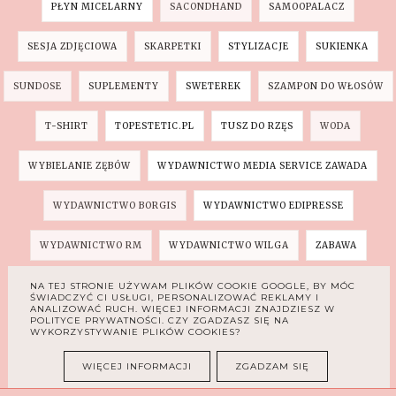
PŁYN MICELARNY
SACONDHAND
SAMOOPALACZ
SESJA ZDJĘCIOWA
SKARPETKI
STYLIZACJE
SUKIENKA
SUNDOSE
SUPLEMENTY
SWETEREK
SZAMPON DO WŁOSÓW
T-SHIRT
TOPESTETIC.PL
TUSZ DO RZĘS
WODA
WYBIELANIE ZĘBÓW
WYDAWNICTWO MEDIA SERVICE ZAWADA
WYDAWNICTWO BORGIS
WYDAWNICTWO EDIPRESSE
WYDAWNICTWO RM
WYDAWNICTWO WILGA
ZABAWA
ZABAWKI
ZEGAREK
ŚWIECE
NA TEJ STRONIE UŻYWAM PLIKÓW COOKIE GOOGLE, BY MÓC
ŚWIADCZYĆ CI USŁUGI, PERSONALIZOWAĆ REKLAMY I
ANALIZOWAĆ RUCH. WIĘCEJ INFORMACJI ZNAJDZIESZ W
POLITYCE PRYWATNOŚCI. CZY ZGADZASZ SIĘ NA
WYKORZYSTYWANIE PLIKÓW COOKIES?
INSTAGRAM
WIĘCEJ INFORMACJI
ZGADZAM SIĘ