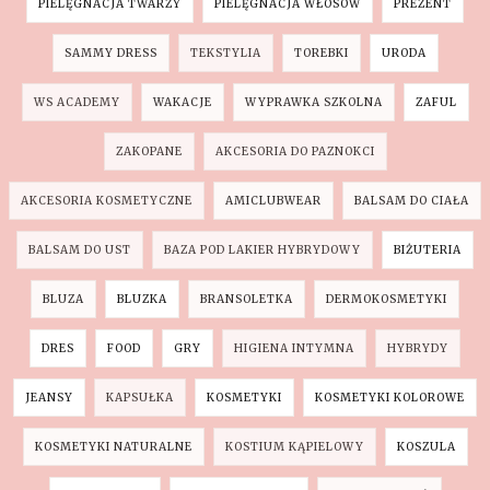
PIELĘGNACJA TWARZY
PIELĘGNACJA WŁOSÓW
PREZENT
SAMMY DRESS
TEKSTYLIA
TOREBKI
URODA
WS ACADEMY
WAKACJE
WYPRAWKA SZKOLNA
ZAFUL
ZAKOPANE
AKCESORIA DO PAZNOKCI
AKCESORIA KOSMETYCZNE
AMICLUBWEAR
BALSAM DO CIAŁA
BALSAM DO UST
BAZA POD LAKIER HYBRYDOWY
BIŻUTERIA
BLUZA
BLUZKA
BRANSOLETKA
DERMOKOSMETYKI
DRES
FOOD
GRY
HIGIENA INTYMNA
HYBRYDY
JEANSY
KAPSUŁKA
KOSMETYKI
KOSMETYKI KOLOROWE
KOSMETYKI NATURALNE
KOSTIUM KĄPIELOWY
KOSZULA