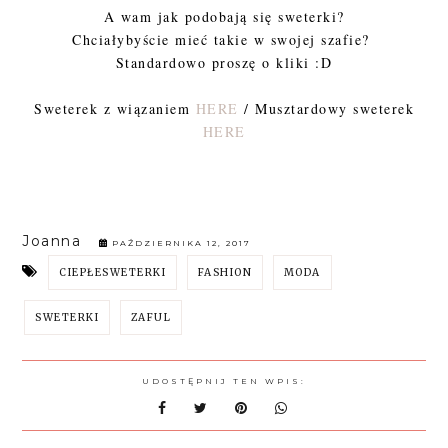
A wam jak podobają się sweterki?
Chciałybyście mieć takie w swojej szafie?
Standardowo proszę o kliki :D
Sweterek z wiązaniem
HERE
/ Musztardowy sweterek
HERE
Joanna
PAŹDZIERNIKA 12, 2017
CIEPŁESWETERKI
FASHION
MODA
SWETERKI
ZAFUL
UDOSTĘPNIJ TEN WPIS: