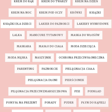
KREM DO RĄK
KREM DO TWARZY
KREM NA DZIEŃ
KREM NA NOC
KREM POD OCZY
KRÓWKI
KSIĄŻKI
KSIĄŻKI DLA DZIECI
LAKIER DO PAZNOKCI
LAKIERY HYBRYDOWE
LALKA
MANICURE TYTANOWY
MASKA DO WŁOŚÓW
MASKARA
MASŁO DO CIAŁA
MODA DZIECIĘCA
MODA MĘSKA
NASZYJNIK
OCHRONA PRZECIWSŁONECZNA
PARENTING
PAZNOKCIE
PIELĘGNACJA CIAŁA
PIELĘGNACJA DŁONI
PIERŚCIONEK
PILĘGNACJA PRZECIWZMARSZCZKOWA
PIXI
PODKŁAD
POMYSŁ NA PREZENT
PORADY
PUDER
PŁYN DO KĄPIELI