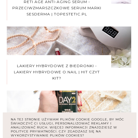
RETI AGE ANTI-AGING SERUM -
PRZECIWZMARSZCZKOWE SERUM MARKI
SESDERMA | TOPESTETIC.PL
LAKIERY HYBRYDOWE Z BIEDRONKI -
LAKIERY HYBRYDOWE O.NAIL | HIT CZYT
KIT?
NA TEJ STRONIE UŻYWAM PLIKÓW COOKIE GOOGLE, BY MÓC
ŚWIADCZYĆ CI USŁUGI, PERSONALIZOWAĆ REKLAMY I
ANALIZOWAĆ RUCH. WIĘCEJ INFORMACJI ZNAJDZIESZ W
SPRAY DO STYLIZACJI LOKÓW TRESEMME
POLITYCE PRYWATNOŚCI. CZY ZGADZASZ SIĘ NA
WYKORZYSTYWANIE PLIKÓW COOKIES?
DAY 2 WAVE ENHANCER. HIT CZY KIT?