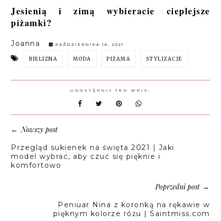
Jesienią i zimą wybieracie cieplejsze
piżamki?
Joanna
PAŹDZIERNIKA 16, 2021
BIELIZNA
MODA
PIŻAMA
STYLIZACJE
UDOSTĘPNIJ TEN WPIS:
Nowszy post
←
Przegląd sukienek na święta 2021 | Jaki
model wybrać, aby czuć się pięknie i
komfortowo
Poprzedni post
→
Peniuar Nina z koronką na rękawie w
pięknym kolorze różu | Saintmiss.com