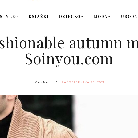
ESTYLE
KSIĄŻKI
DZIECKO
MODA
URODA
ashionable autumn me
Soinyou.com
JOANNA
PAŹDZIERNIKA 20, 2021