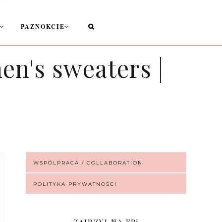
PAZNOKCIE
n's sweaters |
WSPÓLPRACA / COLLABORATION
POLITYKA PRYWATNOŚCI