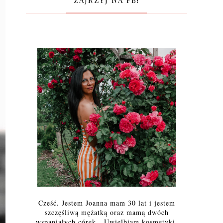
ZAJRZYJ NA FB!
Cześć. Jestem Joanna mam 30 lat i jestem
szczęśliwą mężatką oraz mamą dwóch
wspaniałych córek. Uwielbiam kosmetyki,