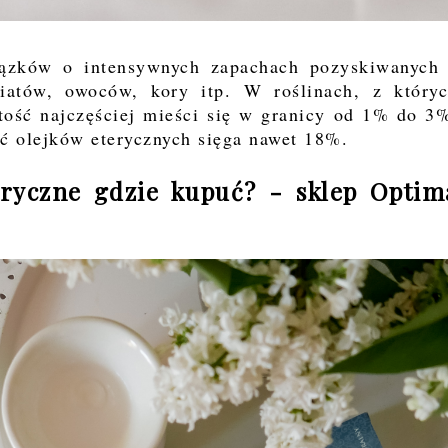
wiązków o intensywnych zapachach pozyskiwanych
kwiatów, owoców, kory itp. W roślinach, z który
rtość najczęściej mieści się w granicy od 1% do 3
ość olejków eterycznych sięga nawet 18%.
teryczne gdzie kupuć? - sklep Optim