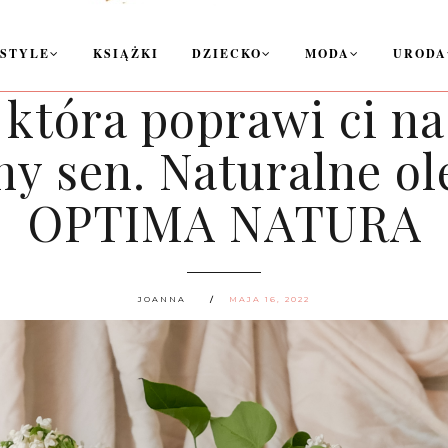
ESTYLE
KSIĄŻKI
DZIECKO
MODA
URODA
która poprawi ci na
y sen. Naturalne ol
OPTIMA NATURA
JOANNA
MAJA 16, 2022