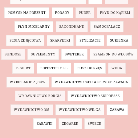
POMYSŁ NA PREZENT
PORADY
PUDER
PŁYN DO KĄPIELI
PŁYN MICELARNY
SACONDHAND
SAMOOPALACZ
SESJA ZDJĘCIOWA
SKARPETKI
STYLIZACJE
SUKIENKA
SUNDOSE
SUPLEMENTY
SWETEREK
SZAMPON DO WŁOSÓW
T-SHIRT
TOPESTETIC.PL
TUSZ DO RZĘS
WODA
WYBIELANIE ZĘBÓW
WYDAWNICTWO MEDIA SERVICE ZAWADA
WYDAWNICTWO BORGIS
WYDAWNICTWO EDIPRESSE
WYDAWNICTWO RM
WYDAWNICTWO WILGA
ZABAWA
ZABAWKI
ZEGAREK
ŚWIECE