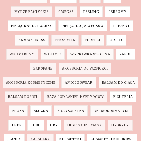
MORZE BAŁTYCKIE
OMEGA3
PEELING
PERFUMY
PIELĘGNACJA TWARZY
PIELĘGNACJA WŁOSÓW
PREZENT
SAMMY DRESS
TEKSTYLIA
TOREBKI
URODA
WS ACADEMY
WAKACJE
WYPRAWKA SZKOLNA
ZAFUL
ZAKOPANE
AKCESORIA DO PAZNOKCI
AKCESORIA KOSMETYCZNE
AMICLUBWEAR
BALSAM DO CIAŁA
BALSAM DO UST
BAZA POD LAKIER HYBRYDOWY
BIŻUTERIA
BLUZA
BLUZKA
BRANSOLETKA
DERMOKOSMETYKI
DRES
FOOD
GRY
HIGIENA INTYMNA
HYBRYDY
JEANSY
KAPSUŁKA
KOSMETYKI
KOSMETYKI KOLOROWE