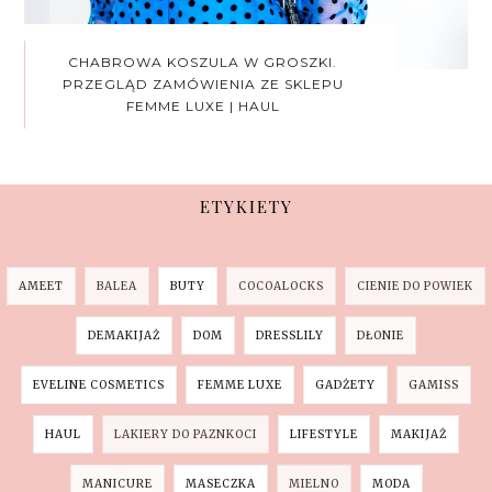
CHABROWA KOSZULA W GROSZKI.
PRZEGLĄD ZAMÓWIENIA ZE SKLEPU
FEMME LUXE | HAUL
ETYKIETY
AMEET
BALEA
BUTY
COCOALOCKS
CIENIE DO POWIEK
DEMAKIJAŻ
DOM
DRESSLILY
DŁONIE
EVELINE COSMETICS
FEMME LUXE
GADŻETY
GAMISS
HAUL
LAKIERY DO PAZNKOCI
LIFESTYLE
MAKIJAŻ
MANICURE
MASECZKA
MIELNO
MODA