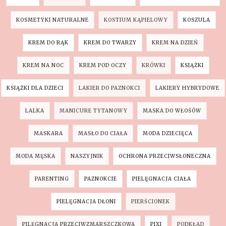
KOSMETYKI NATURALNE
KOSTIUM KĄPIELOWY
KOSZULA
KREM DO RĄK
KREM DO TWARZY
KREM NA DZIEŃ
KREM NA NOC
KREM POD OCZY
KRÓWKI
KSIĄŻKI
KSIĄŻKI DLA DZIECI
LAKIER DO PAZNOKCI
LAKIERY HYBRYDOWE
LALKA
MANICURE TYTANOWY
MASKA DO WŁOŚÓW
MASKARA
MASŁO DO CIAŁA
MODA DZIECIĘCA
MODA MĘSKA
NASZYJNIK
OCHRONA PRZECIWSŁONECZNA
PARENTING
PAZNOKCIE
PIELĘGNACJA CIAŁA
PIELĘGNACJA DŁONI
PIERŚCIONEK
PILĘGNACJA PRZECIWZMARSZCZKOWA
PIXI
PODKŁAD