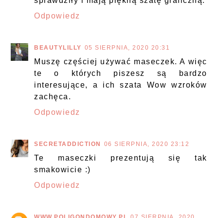
sprawdziły i mają piękną szatę graficzną.
Odpowiedz
BEAUTYLILLY
05 SIERPNIA, 2020 20:31
Muszę częściej używać maseczek. A więc
te o których piszesz są bardzo
interesujące, a ich szata Wow wzroków
zachęca.
Odpowiedz
SECRETADDICTION
06 SIERPNIA, 2020 23:12
Te maseczki prezentują się tak
smakowicie :)
Odpowiedz
WWW.POLIGONDOMOWY.PL
07 SIERPNIA, 2020