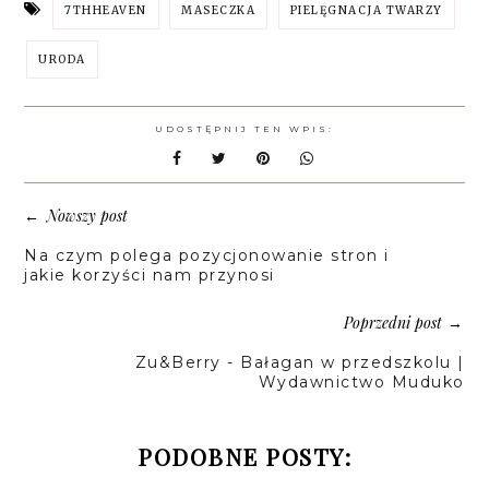
7THHEAVEN
MASECZKA
PIELĘGNACJA TWARZY
URODA
UDOSTĘPNIJ TEN WPIS:
Nowszy post
←
Na czym polega pozycjonowanie stron i
jakie korzyści nam przynosi
Poprzedni post
→
Zu&Berry - Bałagan w przedszkolu |
Wydawnictwo Muduko
PODOBNE POSTY: