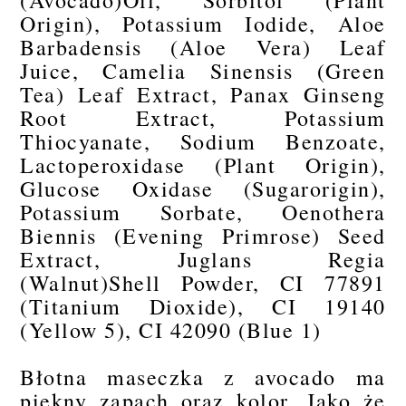
(Avocado)Oil, Sorbitol (Plant
Origin), Potassium Iodide, Aloe
Barbadensis (Aloe Vera) Leaf
Juice, Camelia Sinensis (Green
Tea) Leaf Extract, Panax Ginseng
Root Extract, Potassium
Thiocyanate, Sodium Benzoate,
Lactoperoxidase (Plant Origin),
Glucose Oxidase (Sugarorigin),
Potassium Sorbate, Oenothera
Biennis (Evening Primrose) Seed
Extract, Juglans Regia
(Walnut)Shell Powder, CI 77891
(Titanium Dioxide), CI 19140
(Yellow 5), CI 42090 (Blue 1)
Błotna maseczka z avocado ma
piękny zapach oraz kolor. Jako że