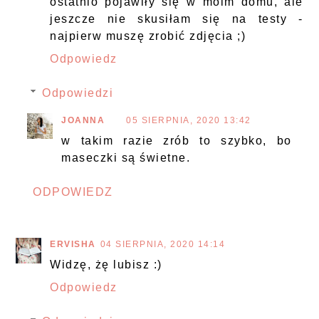
ostatnio pojawiły się w moim domu, ale
jeszcze nie skusiłam się na testy -
najpierw muszę zrobić zdjęcia ;)
Odpowiedz
Odpowiedzi
JOANNA
05 SIERPNIA, 2020 13:42
w takim razie zrób to szybko, bo
maseczki są świetne.
ODPOWIEDZ
ERVISHA
04 SIERPNIA, 2020 14:14
Widzę, żę lubisz :)
Odpowiedz