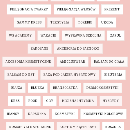
PIELĘGNACJA TWARZY
PIELĘGNACJA WŁOSÓW
PREZENT
SAMMY DRESS
TEKSTYLIA
TOREBKI
URODA
WS ACADEMY
WAKACJE
WYPRAWKA SZKOLNA
ZAFUL
ZAKOPANE
AKCESORIA DO PAZNOKCI
AKCESORIA KOSMETYCZNE
AMICLUBWEAR
BALSAM DO CIAŁA
BALSAM DO UST
BAZA POD LAKIER HYBRYDOWY
BIŻUTERIA
BLUZA
BLUZKA
BRANSOLETKA
DERMOKOSMETYKI
DRES
FOOD
GRY
HIGIENA INTYMNA
HYBRYDY
JEANSY
KAPSUŁKA
KOSMETYKI
KOSMETYKI KOLOROWE
KOSMETYKI NATURALNE
KOSTIUM KĄPIELOWY
KOSZULA