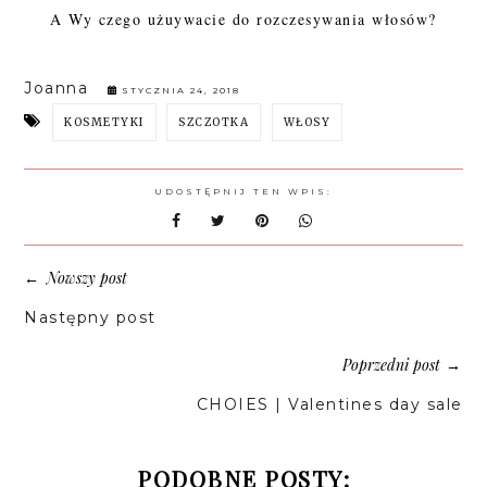
A Wy czego użuywacie do rozczesywania włosów?
Joanna
STYCZNIA 24, 2018
KOSMETYKI
SZCZOTKA
WŁOSY
UDOSTĘPNIJ TEN WPIS:
Nowszy post
←
Następny post
Poprzedni post
→
CHOIES | Valentines day sale
PODOBNE POSTY: