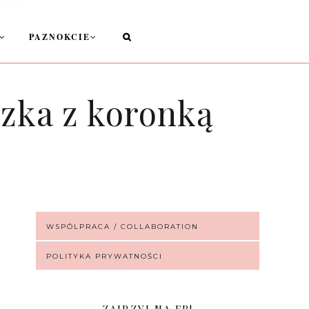
PAZNOKCIE
uzka z koronką
WSPÓLPRACA / COLLABORATION
POLITYKA PRYWATNOŚCI