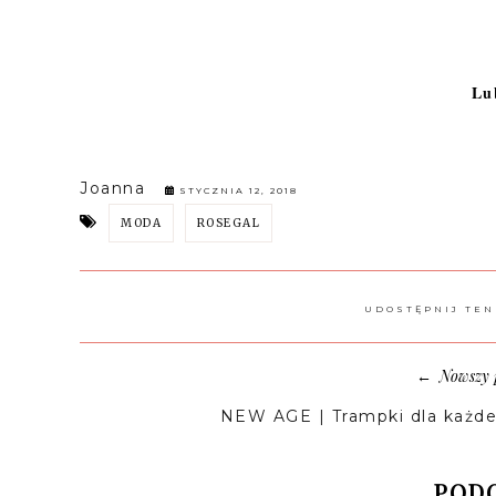
Lu
Joanna
STYCZNIA 12, 2018
MODA
ROSEGAL
UDOSTĘPNIJ TEN
Nowszy 
←
NEW AGE | Trampki dla każd
PODO