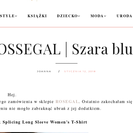
ESTYLE
KSIĄŻKI
DZIECKO
MODA
URODA
OSSEGAL | Szara bl
JOANNA
STYCZNIA 12, 2018
Hej.
ROSEGAL
wego zamówienia w sklepie
. Ostatnio zakochałam się
iu nie mogło zabraknąć ubrań z jej dodatkiem.
k Splicing Long Sleeve Women's T-Shirt