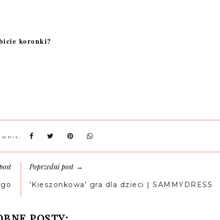
bicie koronki?
 WPIS:
post
Poprzedni post
→
ego
'Kieszonkowa' gra dla dzieci | SAMMYDRESS
BNE POSTY: