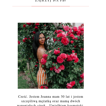
ZAJRZYJ NA FB!
Cześć. Jestem Joanna mam 30 lat i jestem
szczęśliwą mężatką oraz mamą dwóch
wspaniałych córek. Uwielbiam kosmetyki,