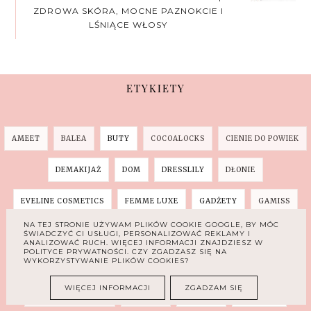
ZDROWA SKÓRA, MOCNE PAZNOKCIE I
LŚNIĄCE WŁOSY
ETYKIETY
AMEET
BALEA
BUTY
COCOALOCKS
CIENIE DO POWIEK
DEMAKIJAŻ
DOM
DRESSLILY
DŁONIE
EVELINE COSMETICS
FEMME LUXE
GADŻETY
GAMISS
NA TEJ STRONIE UŻYWAM PLIKÓW COOKIE GOOGLE, BY MÓC
HAUL
LAKIERY DO PAZNKOCI
LIFESTYLE
MAKIJAŻ
ŚWIADCZYĆ CI USŁUGI, PERSONALIZOWAĆ REKLAMY I
ANALIZOWAĆ RUCH. WIĘCEJ INFORMACJI ZNAJDZIESZ W
POLITYCE PRYWATNOŚCI. CZY ZGADZASZ SIĘ NA
WYKORZYSTYWANIE PLIKÓW COOKIES?
MANICURE
MASECZKA
MIELNO
MODA
WIĘCEJ INFORMACJI
ZGADZAM SIĘ
MORZE BAŁTYCKIE
OMEGA3
PEELING
PERFUMY