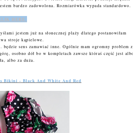
e. Jestem bardzo zadowolona. Rozmiarówka wypada standardowo.
KLIK HERE
yślami jestem już na słonecznej plaży dlatego postanowiłam
wa stroje kąpielowe.
. będzie sens zamawiać inne. Ogólnie mam ogromny problem z
órę, osobno dół bo w kompletach zawsze któraś część jest alb
ła, albo za duża.
ss Bikini - Black And White And Red