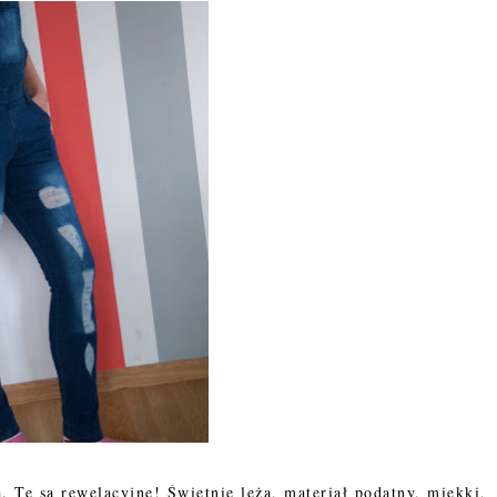
 Te są rewelacyjne! Świetnie leżą, materiał podatny, miękki,