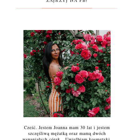
ZAJRZYJ NA FB!
Cześć. Jestem Joanna mam 30 lat i jestem
szczęśliwą mężatką oraz mamą dwóch
wspaniałych córek. Uwielbiam kosmetyki,