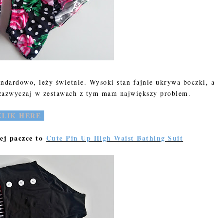
dardowo, leży świetnie. Wysoki stan fajnie ukrywa boczki, a
- zazwyczaj w zestawach z tym mam największy problem.
KLIK HERE
jej paczce to
Cute Pin Up High Waist Bathing Suit