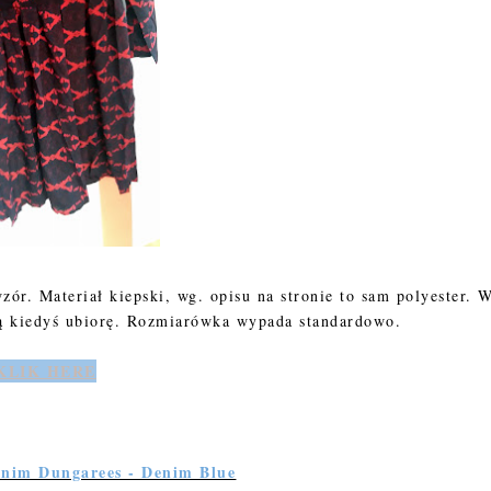
zór. Materiał kiepski, wg. opisu na stronie to sam polyester. 
 ją kiedyś ubiorę. Rozmiarówka wypada standardowo.
KLIK HERE
enim Dungarees - Denim Blue