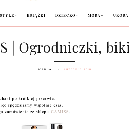
ESTYLE
KSIĄŻKI
DZIECKO
MODA
URODA
 Ogrodniczki, bikin
JOANNA
LUTEGO 13, 2018
chani po krótkiej przerwie.
ęc spędzaliśmy wspólnie czas.
GAMISS
ego zamówienia ze sklepu
.