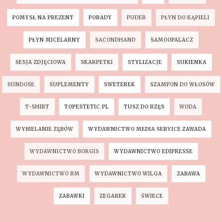
POMYSŁ NA PREZENT
PORADY
PUDER
PŁYN DO KĄPIELI
PŁYN MICELARNY
SACONDHAND
SAMOOPALACZ
SESJA ZDJĘCIOWA
SKARPETKI
STYLIZACJE
SUKIENKA
SUNDOSE
SUPLEMENTY
SWETEREK
SZAMPON DO WŁOSÓW
T-SHIRT
TOPESTETIC.PL
TUSZ DO RZĘS
WODA
WYBIELANIE ZĘBÓW
WYDAWNICTWO MEDIA SERVICE ZAWADA
WYDAWNICTWO BORGIS
WYDAWNICTWO EDIPRESSE
WYDAWNICTWO RM
WYDAWNICTWO WILGA
ZABAWA
ZABAWKI
ZEGAREK
ŚWIECE