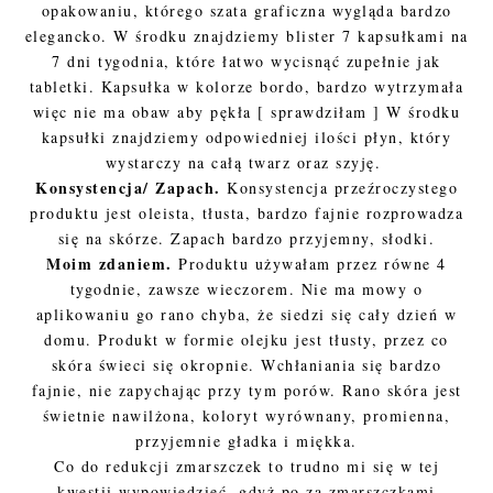
opakowaniu, którego szata graficzna wygląda bardzo
elegancko. W środku znajdziemy blister 7 kapsułkami na
7 dni tygodnia, które łatwo wycisnąć zupełnie jak
tabletki. Kapsułka w kolorze bordo, bardzo wytrzymała
więc nie ma obaw aby pękła [ sprawdziłam ] W środku
kapsułki znajdziemy odpowiedniej ilości płyn, który
wystarczy na całą twarz oraz szyję.
Konsystencja/ Zapach.
Konsystencja przeźroczystego
produktu jest oleista, tłusta, bardzo fajnie rozprowadza
się na skórze. Zapach bardzo przyjemny, słodki.
Moim zdaniem.
Produktu używałam przez równe 4
tygodnie, zawsze wieczorem. Nie ma mowy o
aplikowaniu go rano chyba, że siedzi się cały dzień w
domu. Produkt w formie olejku jest tłusty, przez co
skóra świeci się okropnie. Wchłaniania się bardzo
fajnie, nie zapychając przy tym porów. Rano skóra jest
świetnie nawilżona, koloryt wyrównany, promienna,
przyjemnie gładka i miękka.
Co do redukcji zmarszczek to trudno mi się w tej
kwestii wypowiedzieć, gdyż po za zmarszczkami