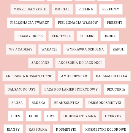
MORZE BAŁTYCKIE
OMEGA3
PEELING
PERFUMY
PIELĘGNACJA TWARZY
PIELĘGNACJA WŁOSÓW
PREZENT
SAMMY DRESS
TEKSTYLIA
TOREBKI
URODA
WS ACADEMY
WAKACJE
WYPRAWKA SZKOLNA
ZAFUL
ZAKOPANE
AKCESORIA DO PAZNOKCI
AKCESORIA KOSMETYCZNE
AMICLUBWEAR
BALSAM DO CIAŁA
BALSAM DO UST
BAZA POD LAKIER HYBRYDOWY
BIŻUTERIA
BLUZA
BLUZKA
BRANSOLETKA
DERMOKOSMETYKI
DRES
FOOD
GRY
HIGIENA INTYMNA
HYBRYDY
JEANSY
KAPSUŁKA
KOSMETYKI
KOSMETYKI KOLOROWE