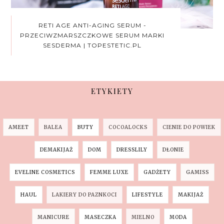
RETI AGE ANTI-AGING SERUM -
PRZECIWZMARSZCZKOWE SERUM MARKI
SESDERMA | TOPESTETIC.PL
ETYKIETY
AMEET
BALEA
BUTY
COCOALOCKS
CIENIE DO POWIEK
DEMAKIJAŻ
DOM
DRESSLILY
DŁONIE
EVELINE COSMETICS
FEMME LUXE
GADŻETY
GAMISS
HAUL
LAKIERY DO PAZNKOCI
LIFESTYLE
MAKIJAŻ
MANICURE
MASECZKA
MIELNO
MODA