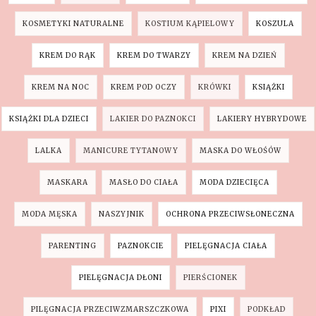
KOSMETYKI NATURALNE
KOSTIUM KĄPIELOWY
KOSZULA
KREM DO RĄK
KREM DO TWARZY
KREM NA DZIEŃ
KREM NA NOC
KREM POD OCZY
KRÓWKI
KSIĄŻKI
KSIĄŻKI DLA DZIECI
LAKIER DO PAZNOKCI
LAKIERY HYBRYDOWE
LALKA
MANICURE TYTANOWY
MASKA DO WŁOŚÓW
MASKARA
MASŁO DO CIAŁA
MODA DZIECIĘCA
MODA MĘSKA
NASZYJNIK
OCHRONA PRZECIWSŁONECZNA
PARENTING
PAZNOKCIE
PIELĘGNACJA CIAŁA
PIELĘGNACJA DŁONI
PIERŚCIONEK
PILĘGNACJA PRZECIWZMARSZCZKOWA
PIXI
PODKŁAD