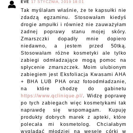
EVE
17 STYCZNIA, 2019 18:01
Tak myślałam właśnie, że te kapsułki nie
zdadzą egzaminu. Stosowałam kiedyś
drogie ampułki i również nie zauważyłam
żadnej poprawy stanu mojej skóry.
Zmarszczki dopadły mnie dopiero
niedawno, a jestem przed 50tką.
Stosowałam różne kosmetyki ale tylko
zabiegi odmładzające mogą pomoc na
spłycenie zmarszczek. Moim ulubionym
zabiegiem jest Eksfoliacja Kwasami AHA
+ BHA LUB PHA oraz fotoodmładzanie,
na które chodzę do gabinetu
https://www.qclinique.pl/
. Widzę poprawę
po tych zabiegach więc kosmetykami tak
naprawdę się wspomagam. Kupuję
produkty dobrych marek z apteki, które
polecała mi kosmetolog. Chciałabym
wyglądać młodziej na wesele córki w