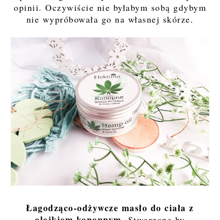
opinii. Oczywiście nie byłabym sobą gdybym
nie wypróbowała go na własnej skórze.
Łagodząco-odżywcze masło do ciała z
olejkiem konopnym
. Stworzone by