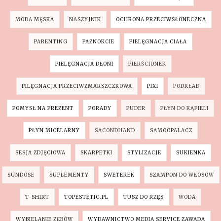
MODA MĘSKA
NASZYJNIK
OCHRONA PRZECIWSŁONECZNA
PARENTING
PAZNOKCIE
PIELĘGNACJA CIAŁA
PIELĘGNACJA DŁONI
PIERŚCIONEK
PILĘGNACJA PRZECIWZMARSZCZKOWA
PIXI
PODKŁAD
POMYSŁ NA PREZENT
PORADY
PUDER
PŁYN DO KĄPIELI
PŁYN MICELARNY
SACONDHAND
SAMOOPALACZ
SESJA ZDJĘCIOWA
SKARPETKI
STYLIZACJE
SUKIENKA
SUNDOSE
SUPLEMENTY
SWETEREK
SZAMPON DO WŁOSÓW
T-SHIRT
TOPESTETIC.PL
TUSZ DO RZĘS
WODA
WYBIELANIE ZĘBÓW
WYDAWNICTWO MEDIA SERVICE ZAWADA