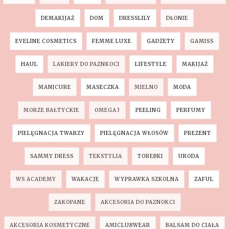
DEMAKIJAŻ
DOM
DRESSLILY
DŁONIE
EVELINE COSMETICS
FEMME LUXE
GADŻETY
GAMISS
HAUL
LAKIERY DO PAZNKOCI
LIFESTYLE
MAKIJAŻ
MANICURE
MASECZKA
MIELNO
MODA
MORZE BAŁTYCKIE
OMEGA3
PEELING
PERFUMY
PIELĘGNACJA TWARZY
PIELĘGNACJA WŁOSÓW
PREZENT
SAMMY DRESS
TEKSTYLIA
TOREBKI
URODA
WS ACADEMY
WAKACJE
WYPRAWKA SZKOLNA
ZAFUL
ZAKOPANE
AKCESORIA DO PAZNOKCI
AKCESORIA KOSMETYCZNE
AMICLUBWEAR
BALSAM DO CIAŁA