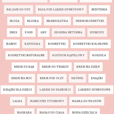
BALSAM DO UST
BAZA POD LAKIER HYBRYDOWY
BIŻUTERIA
BLUZA
BLUZKA
BRANSOLETKA
DERMOKOSMETYKI
DRES
FOOD
GRY
HIGIENA INTYMNA
HYBRYDY
JEANSY
KAPSUŁKA
KOSMETYKI
KOSMETYKI KOLOROWE
KOSMETYKI NATURALNE
KOSTIUM KĄPIELOWY
KOSZULA
KREM DO RĄK
KREM DO TWARZY
KREM NA DZIEŃ
KREM NA NOC
KREM POD OCZY
KRÓWKI
KSIĄŻKI
KSIĄŻKI DLA DZIECI
LAKIER DO PAZNOKCI
LAKIERY HYBRYDOWE
LALKA
MANICURE TYTANOWY
MASKA DO WŁOŚÓW
MASKARA
MASŁO DO CIAŁA
MODA DZIECIĘCA