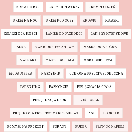
KREM DO RĄK
KREM DO TWARZY
KREM NA DZIEŃ
KREM NA NOC
KREM POD OCZY
KRÓWKI
KSIĄŻKI
KSIĄŻKI DLA DZIECI
LAKIER DO PAZNOKCI
LAKIERY HYBRYDOWE
LALKA
MANICURE TYTANOWY
MASKA DO WŁOŚÓW
MASKARA
MASŁO DO CIAŁA
MODA DZIECIĘCA
MODA MĘSKA
NASZYJNIK
OCHRONA PRZECIWSŁONECZNA
PARENTING
PAZNOKCIE
PIELĘGNACJA CIAŁA
PIELĘGNACJA DŁONI
PIERŚCIONEK
PILĘGNACJA PRZECIWZMARSZCZKOWA
PIXI
PODKŁAD
POMYSŁ NA PREZENT
PORADY
PUDER
PŁYN DO KĄPIELI