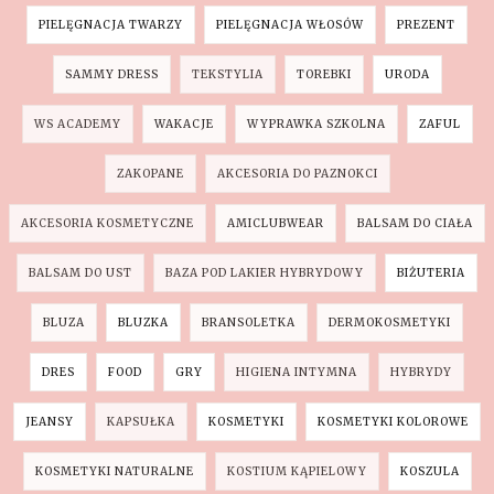
PIELĘGNACJA TWARZY
PIELĘGNACJA WŁOSÓW
PREZENT
SAMMY DRESS
TEKSTYLIA
TOREBKI
URODA
WS ACADEMY
WAKACJE
WYPRAWKA SZKOLNA
ZAFUL
ZAKOPANE
AKCESORIA DO PAZNOKCI
AKCESORIA KOSMETYCZNE
AMICLUBWEAR
BALSAM DO CIAŁA
BALSAM DO UST
BAZA POD LAKIER HYBRYDOWY
BIŻUTERIA
BLUZA
BLUZKA
BRANSOLETKA
DERMOKOSMETYKI
DRES
FOOD
GRY
HIGIENA INTYMNA
HYBRYDY
JEANSY
KAPSUŁKA
KOSMETYKI
KOSMETYKI KOLOROWE
KOSMETYKI NATURALNE
KOSTIUM KĄPIELOWY
KOSZULA