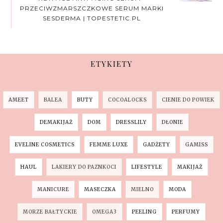
PRZECIWZMARSZCZKOWE SERUM MARKI
SESDERMA | TOPESTETIC.PL
ETYKIETY
AMEET
BALEA
BUTY
COCOALOCKS
CIENIE DO POWIEK
DEMAKIJAŻ
DOM
DRESSLILY
DŁONIE
EVELINE COSMETICS
FEMME LUXE
GADŻETY
GAMISS
HAUL
LAKIERY DO PAZNKOCI
LIFESTYLE
MAKIJAŻ
MANICURE
MASECZKA
MIELNO
MODA
MORZE BAŁTYCKIE
OMEGA3
PEELING
PERFUMY