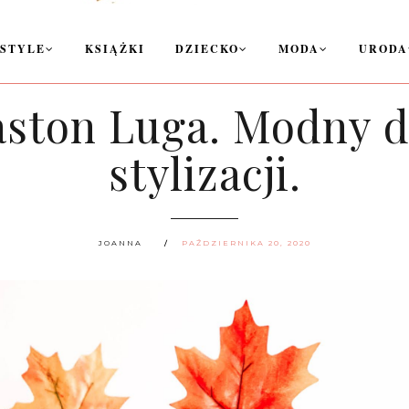
ESTYLE
KSIĄŻKI
DZIECKO
MODA
URODA
aston Luga. Modny d
stylizacji.
JOANNA
PAŹDZIERNIKA 20, 2020