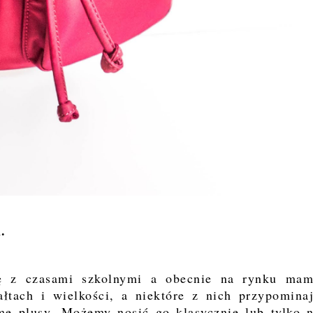
.
się z czasami szkolnymi a obecnie na rynku ma
tach i wielkości, a niektóre z nich przypomina
me plusy. Możemy nosić go klasycznie lub tylko 