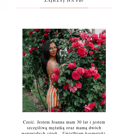
ZAJRZYJ NA FB!
Cześć. Jestem Joanna mam 30 lat i jestem
szczęśliwą mężatką oraz mamą dwóch
wspaniałych córek. Uwielbiam kosmetyki,