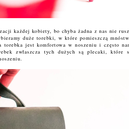
zacji każdej kobiety, bo chyba żadna z nas nie rus
ybieramy duże torebki, w które pomieszczą mnóst
a torebka jest komfortowa w noszeniu i często n
rebek zwłaszcza tych dużych są plecaki, które 
noszeniu.