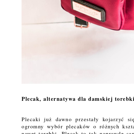
Plecak, alternatywa dla damskiej torebki
Plecaki już dawno przestały kojarzyć 
ogromny wybór plecaków o różnych kształ
nawet torebki. Plecak to tak naprawdę sa