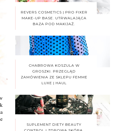
REVERS COSMETICS | PRO FIXER
MAKE-UP BASE. UTRWALAJĄCA
BAZA POD MAKIJAŻ.
CHABROWA KOSZULA W
GROSZKI. PRZEGLĄD
ZAMÓWIENIA ZE SKLEPU FEMME
LUXE | HAUL
 w
ek
ka
ie
SUPLEMENT DIETY BEAUTY
CONTROL | ZDROWA SKÓRA,