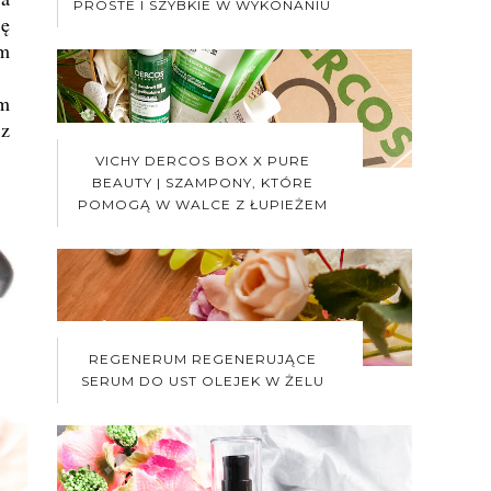
PROSTE I SZYBKIE W WYKONANIU
ię
ym
ym
 z
VICHY DERCOS BOX X PURE
BEAUTY | SZAMPONY, KTÓRE
POMOGĄ W WALCE Z ŁUPIEŻEM
REGENERUM REGENERUJĄCE
SERUM DO UST OLEJEK W ŻELU