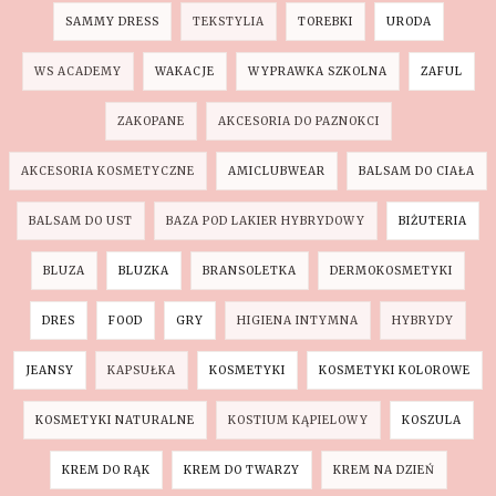
SAMMY DRESS
TEKSTYLIA
TOREBKI
URODA
WS ACADEMY
WAKACJE
WYPRAWKA SZKOLNA
ZAFUL
ZAKOPANE
AKCESORIA DO PAZNOKCI
AKCESORIA KOSMETYCZNE
AMICLUBWEAR
BALSAM DO CIAŁA
BALSAM DO UST
BAZA POD LAKIER HYBRYDOWY
BIŻUTERIA
BLUZA
BLUZKA
BRANSOLETKA
DERMOKOSMETYKI
DRES
FOOD
GRY
HIGIENA INTYMNA
HYBRYDY
JEANSY
KAPSUŁKA
KOSMETYKI
KOSMETYKI KOLOROWE
KOSMETYKI NATURALNE
KOSTIUM KĄPIELOWY
KOSZULA
KREM DO RĄK
KREM DO TWARZY
KREM NA DZIEŃ