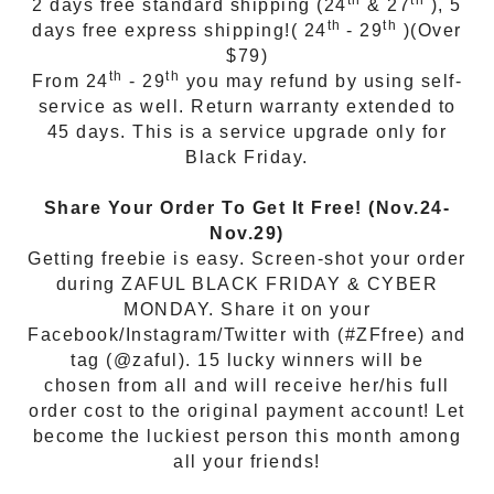
2 days free standard shipping (24
& 27
), 5
th
th
days free express shipping!( 24
- 29
)(Over
$79)
th
th
From 24
- 29
you may refund by using self-
service as well. Return warranty extended to
45 days. This is a service upgrade only for
Black Friday.
Share Your Order To Get It Free! (Nov.24-
Nov.29)
Getting freebie is easy. Screen-shot your order
during ZAFUL BLACK FRIDAY & CYBER
MONDAY. Share it on your
Facebook/Instagram/Twitter with (#ZFfree) and
tag (@zaful). 15 lucky winners will be
chosen from all and will receive her/his full
order cost to the original payment account! Let
become the luckiest person this month among
all your friends!