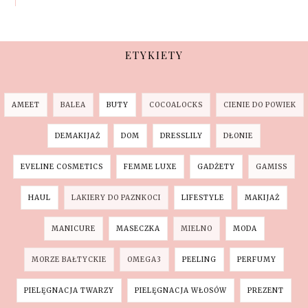
ETYKIETY
AMEET
BALEA
BUTY
COCOALOCKS
CIENIE DO POWIEK
DEMAKIJAŻ
DOM
DRESSLILY
DŁONIE
EVELINE COSMETICS
FEMME LUXE
GADŻETY
GAMISS
HAUL
LAKIERY DO PAZNKOCI
LIFESTYLE
MAKIJAŻ
MANICURE
MASECZKA
MIELNO
MODA
MORZE BAŁTYCKIE
OMEGA3
PEELING
PERFUMY
PIELĘGNACJA TWARZY
PIELĘGNACJA WŁOSÓW
PREZENT