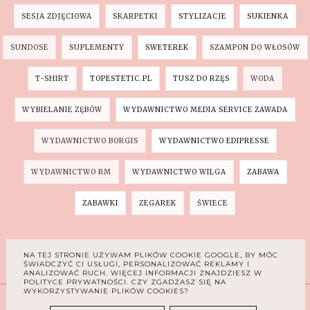
SESJA ZDJĘCIOWA
SKARPETKI
STYLIZACJE
SUKIENKA
SUNDOSE
SUPLEMENTY
SWETEREK
SZAMPON DO WŁOSÓW
T-SHIRT
TOPESTETIC.PL
TUSZ DO RZĘS
WODA
WYBIELANIE ZĘBÓW
WYDAWNICTWO MEDIA SERVICE ZAWADA
WYDAWNICTWO BORGIS
WYDAWNICTWO EDIPRESSE
WYDAWNICTWO RM
WYDAWNICTWO WILGA
ZABAWA
ZABAWKI
ZEGAREK
ŚWIECE
INSTAGRAM
NA TEJ STRONIE UŻYWAM PLIKÓW COOKIE GOOGLE, BY MÓC
ŚWIADCZYĆ CI USŁUGI, PERSONALIZOWAĆ REKLAMY I
ANALIZOWAĆ RUCH. WIĘCEJ INFORMACJI ZNAJDZIESZ W
POLITYCE PRYWATNOŚCI. CZY ZGADZASZ SIĘ NA
WYKORZYSTYWANIE PLIKÓW COOKIES?
COPYRIGHT ©
LUBIETESTOWAC | BLOG LIFESTYLOWY -
MODA, URODA, PARENTING