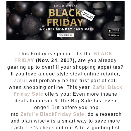
This Friday is special, it's the
BLACK
FRIDAY
(Nov. 24, 2017)
, are you already
gearing up to overfill your shopping appetites?
If you love a good style steal online retailer,
Zaful
will probably be the first port of call
when shopping online. This year,
Zaful Black
Friday Sale
offers you: Even more insane
deals than ever & The Big Sale last even
longer! But before you hop
into
Zaful's BlackFriday Sale
, do a research
and plan wisely is a smart way to save more
cash. Let's check out our A-to-Z guiding list