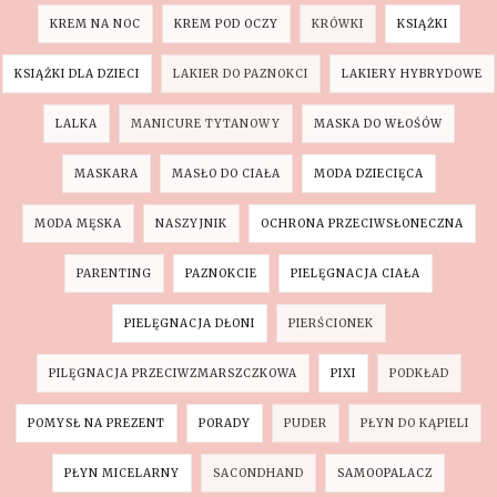
KREM NA NOC
KREM POD OCZY
KRÓWKI
KSIĄŻKI
KSIĄŻKI DLA DZIECI
LAKIER DO PAZNOKCI
LAKIERY HYBRYDOWE
LALKA
MANICURE TYTANOWY
MASKA DO WŁOŚÓW
MASKARA
MASŁO DO CIAŁA
MODA DZIECIĘCA
MODA MĘSKA
NASZYJNIK
OCHRONA PRZECIWSŁONECZNA
PARENTING
PAZNOKCIE
PIELĘGNACJA CIAŁA
PIELĘGNACJA DŁONI
PIERŚCIONEK
PILĘGNACJA PRZECIWZMARSZCZKOWA
PIXI
PODKŁAD
POMYSŁ NA PREZENT
PORADY
PUDER
PŁYN DO KĄPIELI
PŁYN MICELARNY
SACONDHAND
SAMOOPALACZ