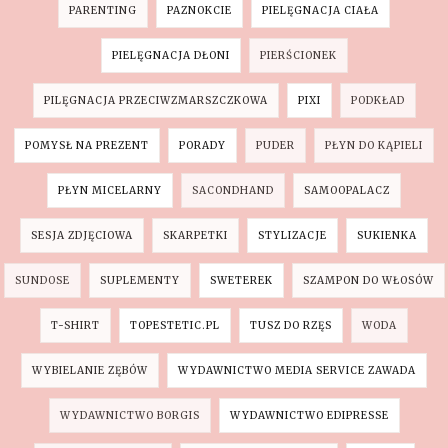
PARENTING
PAZNOKCIE
PIELĘGNACJA CIAŁA
PIELĘGNACJA DŁONI
PIERŚCIONEK
PILĘGNACJA PRZECIWZMARSZCZKOWA
PIXI
PODKŁAD
POMYSŁ NA PREZENT
PORADY
PUDER
PŁYN DO KĄPIELI
PŁYN MICELARNY
SACONDHAND
SAMOOPALACZ
SESJA ZDJĘCIOWA
SKARPETKI
STYLIZACJE
SUKIENKA
SUNDOSE
SUPLEMENTY
SWETEREK
SZAMPON DO WŁOSÓW
T-SHIRT
TOPESTETIC.PL
TUSZ DO RZĘS
WODA
WYBIELANIE ZĘBÓW
WYDAWNICTWO MEDIA SERVICE ZAWADA
WYDAWNICTWO BORGIS
WYDAWNICTWO EDIPRESSE