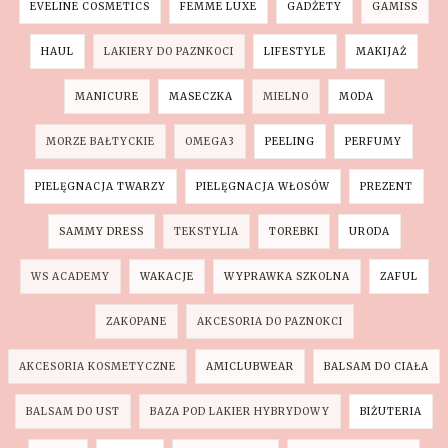
EVELINE COSMETICS
FEMME LUXE
GADŻETY
GAMISS
HAUL
LAKIERY DO PAZNKOCI
LIFESTYLE
MAKIJAŻ
MANICURE
MASECZKA
MIELNO
MODA
MORZE BAŁTYCKIE
OMEGA3
PEELING
PERFUMY
PIELĘGNACJA TWARZY
PIELĘGNACJA WŁOSÓW
PREZENT
SAMMY DRESS
TEKSTYLIA
TOREBKI
URODA
WS ACADEMY
WAKACJE
WYPRAWKA SZKOLNA
ZAFUL
ZAKOPANE
AKCESORIA DO PAZNOKCI
AKCESORIA KOSMETYCZNE
AMICLUBWEAR
BALSAM DO CIAŁA
BALSAM DO UST
BAZA POD LAKIER HYBRYDOWY
BIŻUTERIA