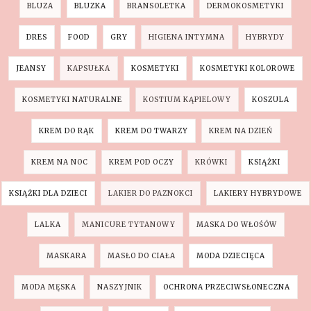
BLUZA
BLUZKA
BRANSOLETKA
DERMOKOSMETYKI
DRES
FOOD
GRY
HIGIENA INTYMNA
HYBRYDY
JEANSY
KAPSUŁKA
KOSMETYKI
KOSMETYKI KOLOROWE
KOSMETYKI NATURALNE
KOSTIUM KĄPIELOWY
KOSZULA
KREM DO RĄK
KREM DO TWARZY
KREM NA DZIEŃ
KREM NA NOC
KREM POD OCZY
KRÓWKI
KSIĄŻKI
KSIĄŻKI DLA DZIECI
LAKIER DO PAZNOKCI
LAKIERY HYBRYDOWE
LALKA
MANICURE TYTANOWY
MASKA DO WŁOŚÓW
MASKARA
MASŁO DO CIAŁA
MODA DZIECIĘCA
MODA MĘSKA
NASZYJNIK
OCHRONA PRZECIWSŁONECZNA