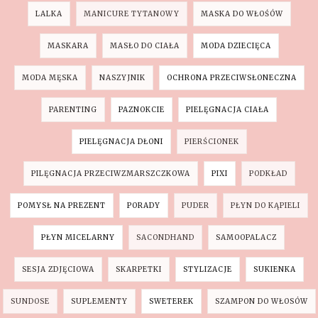
LALKA
MANICURE TYTANOWY
MASKA DO WŁOŚÓW
MASKARA
MASŁO DO CIAŁA
MODA DZIECIĘCA
MODA MĘSKA
NASZYJNIK
OCHRONA PRZECIWSŁONECZNA
PARENTING
PAZNOKCIE
PIELĘGNACJA CIAŁA
PIELĘGNACJA DŁONI
PIERŚCIONEK
PILĘGNACJA PRZECIWZMARSZCZKOWA
PIXI
PODKŁAD
POMYSŁ NA PREZENT
PORADY
PUDER
PŁYN DO KĄPIELI
PŁYN MICELARNY
SACONDHAND
SAMOOPALACZ
SESJA ZDJĘCIOWA
SKARPETKI
STYLIZACJE
SUKIENKA
SUNDOSE
SUPLEMENTY
SWETEREK
SZAMPON DO WŁOSÓW