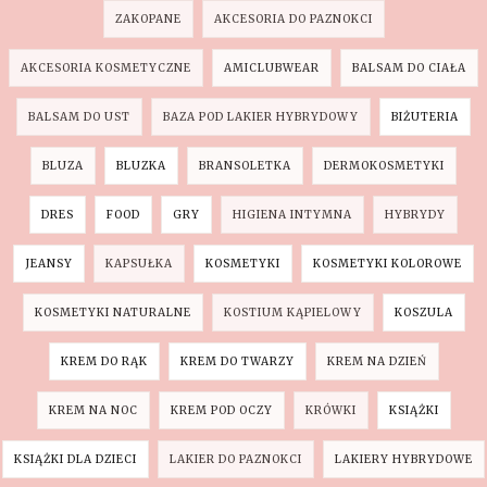
ZAKOPANE
AKCESORIA DO PAZNOKCI
AKCESORIA KOSMETYCZNE
AMICLUBWEAR
BALSAM DO CIAŁA
BALSAM DO UST
BAZA POD LAKIER HYBRYDOWY
BIŻUTERIA
BLUZA
BLUZKA
BRANSOLETKA
DERMOKOSMETYKI
DRES
FOOD
GRY
HIGIENA INTYMNA
HYBRYDY
JEANSY
KAPSUŁKA
KOSMETYKI
KOSMETYKI KOLOROWE
KOSMETYKI NATURALNE
KOSTIUM KĄPIELOWY
KOSZULA
KREM DO RĄK
KREM DO TWARZY
KREM NA DZIEŃ
KREM NA NOC
KREM POD OCZY
KRÓWKI
KSIĄŻKI
KSIĄŻKI DLA DZIECI
LAKIER DO PAZNOKCI
LAKIERY HYBRYDOWE