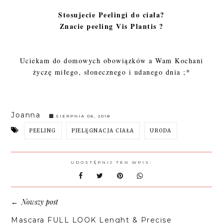
Stosujecie Peelingi do ciała?
Znacie peeling Vis Plantis ?
Uciekam do domowych obowiązków a Wam Kochani
życzę miłego, słonecznego i udanego dnia ;*
Joanna
SIERPNIA 06, 2018
PEELING
PIELĘGNACJA CIAŁA
URODA
UDOSTĘPNIJ TEN WPIS:
Nowszy post
←
Mascara FULL LOOK Lenght & Precise