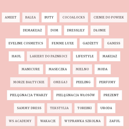
AMEET
BALEA
BUTY
COCOALOCKS
CIENIE DO POWIEK
DEMAKIJAŻ
DOM
DRESSLILY
DŁONIE
EVELINE COSMETICS
FEMME LUXE
GADŻETY
GAMISS
HAUL
LAKIERY DO PAZNKOCI
LIFESTYLE
MAKIJAŻ
MANICURE
MASECZKA
MIELNO
MODA
MORZE BAŁTYCKIE
OMEGA3
PEELING
PERFUMY
PIELĘGNACJA TWARZY
PIELĘGNACJA WŁOSÓW
PREZENT
SAMMY DRESS
TEKSTYLIA
TOREBKI
URODA
WS ACADEMY
WAKACJE
WYPRAWKA SZKOLNA
ZAFUL