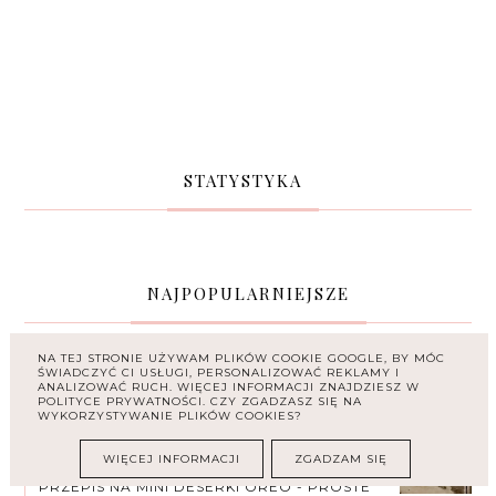
STATYSTYKA
NAJPOPULARNIEJSZE
NA TEJ STRONIE UŻYWAM PLIKÓW COOKIE GOOGLE, BY MÓC
ŚWIADCZYĆ CI USŁUGI, PERSONALIZOWAĆ REKLAMY I
ANALIZOWAĆ RUCH. WIĘCEJ INFORMACJI ZNAJDZIESZ W
POLITYCE PRYWATNOŚCI. CZY ZGADZASZ SIĘ NA
WYKORZYSTYWANIE PLIKÓW COOKIES?
WIĘCEJ INFORMACJI
ZGADZAM SIĘ
PRZEPIS NA MINI DESERKI OREO - PROSTE