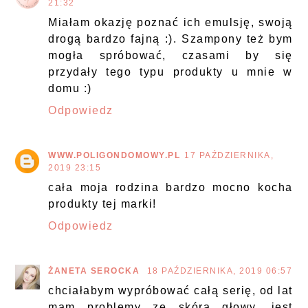
21:32
Miałam okazję poznać ich emulsję, swoją
drogą bardzo fajną :). Szampony też bym
mogła spróbować, czasami by się
przydały tego typu produkty u mnie w
domu :)
Odpowiedz
WWW.POLIGONDOMOWY.PL
17 PAŹDZIERNIKA,
2019 23:15
cała moja rodzina bardzo mocno kocha
produkty tej marki!
Odpowiedz
ŻANETA SEROCKA
18 PAŹDZIERNIKA, 2019 06:57
chciałabym wypróbować całą serię, od lat
mam problemy ze skórą głowy. jest