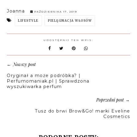
Joanna
PAŹDZIERNIKA 17, 2019
LIFESTYLE
PIELĘGNACJA WŁOSÓW
UDOSTĘPNIJ TEN WPIS:
Nowszy post
←
Oryginał a może podróbka? |
Perfumomaniak.pl | Sprawdzona
wyszukiwarka perfum
Poprzedni post
→
Tusz do brwi Brow&Go! marki Eveline
Cosmetics