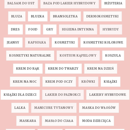
BALSAM DO UST
BAZA POD LAKIER HYBRYDOWY
BIŻUTERIA
BLUZA
BLUZKA
BRANSOLETKA
DERMOKOSMETYKI
DRES
FOOD
GRY
HIGIENA INTYMNA
HYBRYDY
JEANSY
KAPSUŁKA
KOSMETYKI
KOSMETYKI KOLOROWE
KOSMETYKI NATURALNE
KOSTIUM KĄPIELOWY
KOSZULA
KREM DO RĄK
KREM DO TWARZY
KREM NA DZIEŃ
KREM NA NOC
KREM POD OCZY
KRÓWKI
KSIĄŻKI
KSIĄŻKI DLA DZIECI
LAKIER DO PAZNOKCI
LAKIERY HYBRYDOWE
LALKA
MANICURE TYTANOWY
MASKA DO WŁOŚÓW
MASKARA
MASŁO DO CIAŁA
MODA DZIECIĘCA