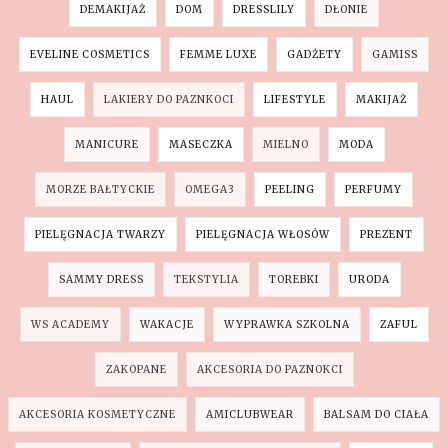
DEMAKIJAŻ
DOM
DRESSLILY
DŁONIE
EVELINE COSMETICS
FEMME LUXE
GADŻETY
GAMISS
HAUL
LAKIERY DO PAZNKOCI
LIFESTYLE
MAKIJAŻ
MANICURE
MASECZKA
MIELNO
MODA
MORZE BAŁTYCKIE
OMEGA3
PEELING
PERFUMY
PIELĘGNACJA TWARZY
PIELĘGNACJA WŁOSÓW
PREZENT
SAMMY DRESS
TEKSTYLIA
TOREBKI
URODA
WS ACADEMY
WAKACJE
WYPRAWKA SZKOLNA
ZAFUL
ZAKOPANE
AKCESORIA DO PAZNOKCI
AKCESORIA KOSMETYCZNE
AMICLUBWEAR
BALSAM DO CIAŁA