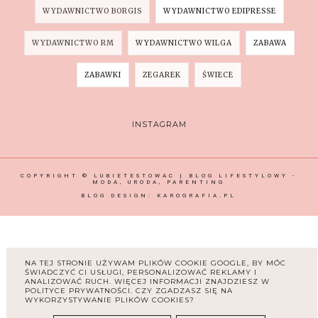
WYDAWNICTWO BORGIS
WYDAWNICTWO EDIPRESSE
WYDAWNICTWO RM
WYDAWNICTWO WILGA
ZABAWA
ZABAWKI
ZEGAREK
ŚWIECE
INSTAGRAM
COPYRIGHT ©
LUBIETESTOWAC | BLOG LIFESTYLOWY -
MODA, URODA, PARENTING
BLOG DESIGN:
KAROGRAFIA.PL
NA TEJ STRONIE UŻYWAM PLIKÓW COOKIE GOOGLE, BY MÓC
ŚWIADCZYĆ CI USŁUGI, PERSONALIZOWAĆ REKLAMY I
ANALIZOWAĆ RUCH. WIĘCEJ INFORMACJI ZNAJDZIESZ W
POLITYCE PRYWATNOŚCI. CZY ZGADZASZ SIĘ NA
WYKORZYSTYWANIE PLIKÓW COOKIES?