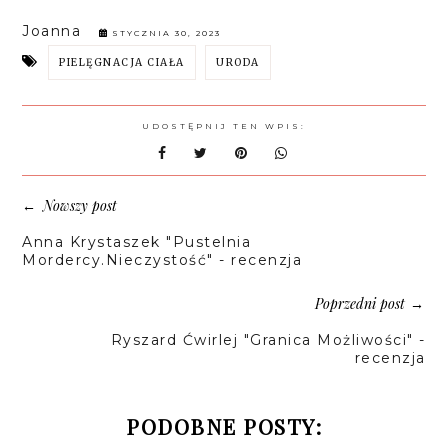
Joanna
STYCZNIA 30, 2023
PIELĘGNACJA CIAŁA
URODA
UDOSTĘPNIJ TEN WPIS:
Nowszy post
←
Anna Krystaszek "Pustelnia
Mordercy.Nieczystość" - recenzja
Poprzedni post
→
Ryszard Ćwirlej "Granica Możliwości" -
recenzja
PODOBNE POSTY: