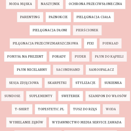
MODA MĘSKA
NASZYJNIK
OCHRONA PRZECIWSŁONECZNA
PARENTING
PAZNOKCIE
PIELĘGNACJA CIAŁA
PIELĘGNACJA DŁONI
PIERŚCIONEK
PILĘGNACJA PRZECIWZMARSZCZKOWA
PIXI
PODKŁAD
POMYSŁ NA PREZENT
PORADY
PUDER
PŁYN DO KĄPIELI
PŁYN MICELARNY
SACONDHAND
SAMOOPALACZ
SESJA ZDJĘCIOWA
SKARPETKI
STYLIZACJE
SUKIENKA
SUNDOSE
SUPLEMENTY
SWETEREK
SZAMPON DO WŁOSÓW
T-SHIRT
TOPESTETIC.PL
TUSZ DO RZĘS
WODA
WYBIELANIE ZĘBÓW
WYDAWNICTWO MEDIA SERVICE ZAWADA