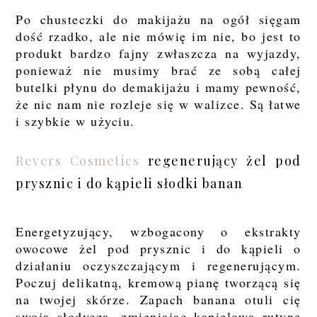
Po chusteczki do makijażu na ogół sięgam
dość rzadko, ale nie mówię im nie, bo jest to
produkt bardzo fajny zwłaszcza na wyjazdy,
ponieważ nie musimy brać ze sobą całej
butelki płynu do demakijażu i mamy pewność,
że nic nam nie rozleje się w walizce. Są łatwe
i szybkie w użyciu.
Revers Cosmetics
regenerujący żel pod
prysznic i do kąpieli słodki banan
Energetyzujący, wzbogacony o ekstrakty
owocowe żel pod prysznic i do kąpieli o
działaniu oczyszczającym i regenerującym.
Poczuj delikatną, kremową pianę tworzącą się
na twojej skórze. Zapach banana otuli cię
swoją słodyczą, zmieniając kąpielową rutynę