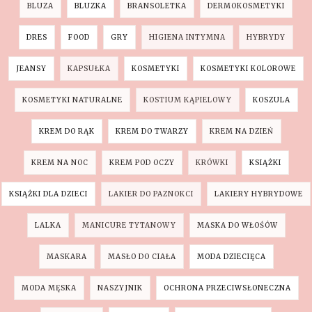
BLUZA
BLUZKA
BRANSOLETKA
DERMOKOSMETYKI
DRES
FOOD
GRY
HIGIENA INTYMNA
HYBRYDY
JEANSY
KAPSUŁKA
KOSMETYKI
KOSMETYKI KOLOROWE
KOSMETYKI NATURALNE
KOSTIUM KĄPIELOWY
KOSZULA
KREM DO RĄK
KREM DO TWARZY
KREM NA DZIEŃ
KREM NA NOC
KREM POD OCZY
KRÓWKI
KSIĄŻKI
KSIĄŻKI DLA DZIECI
LAKIER DO PAZNOKCI
LAKIERY HYBRYDOWE
LALKA
MANICURE TYTANOWY
MASKA DO WŁOŚÓW
MASKARA
MASŁO DO CIAŁA
MODA DZIECIĘCA
MODA MĘSKA
NASZYJNIK
OCHRONA PRZECIWSŁONECZNA