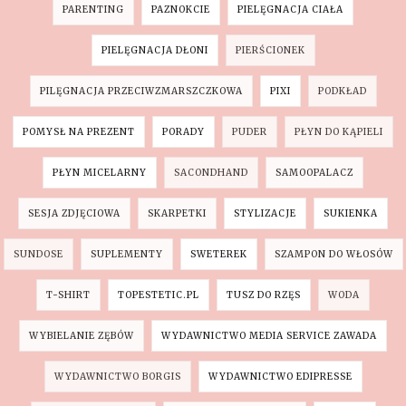
PARENTING
PAZNOKCIE
PIELĘGNACJA CIAŁA
PIELĘGNACJA DŁONI
PIERŚCIONEK
PILĘGNACJA PRZECIWZMARSZCZKOWA
PIXI
PODKŁAD
POMYSŁ NA PREZENT
PORADY
PUDER
PŁYN DO KĄPIELI
PŁYN MICELARNY
SACONDHAND
SAMOOPALACZ
SESJA ZDJĘCIOWA
SKARPETKI
STYLIZACJE
SUKIENKA
SUNDOSE
SUPLEMENTY
SWETEREK
SZAMPON DO WŁOSÓW
T-SHIRT
TOPESTETIC.PL
TUSZ DO RZĘS
WODA
WYBIELANIE ZĘBÓW
WYDAWNICTWO MEDIA SERVICE ZAWADA
WYDAWNICTWO BORGIS
WYDAWNICTWO EDIPRESSE