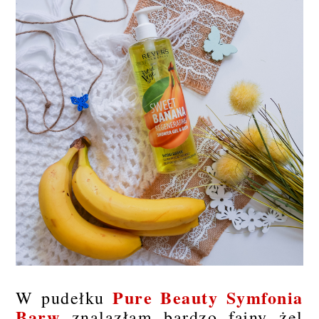
Pure Beauty Symfonia
W pudełku
Barw
znalazłam bardzo fajny żel