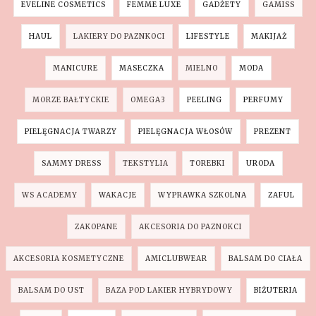
EVELINE COSMETICS
FEMME LUXE
GADŻETY
GAMISS
HAUL
LAKIERY DO PAZNKOCI
LIFESTYLE
MAKIJAŻ
MANICURE
MASECZKA
MIELNO
MODA
MORZE BAŁTYCKIE
OMEGA3
PEELING
PERFUMY
PIELĘGNACJA TWARZY
PIELĘGNACJA WŁOSÓW
PREZENT
SAMMY DRESS
TEKSTYLIA
TOREBKI
URODA
WS ACADEMY
WAKACJE
WYPRAWKA SZKOLNA
ZAFUL
ZAKOPANE
AKCESORIA DO PAZNOKCI
AKCESORIA KOSMETYCZNE
AMICLUBWEAR
BALSAM DO CIAŁA
BALSAM DO UST
BAZA POD LAKIER HYBRYDOWY
BIŻUTERIA