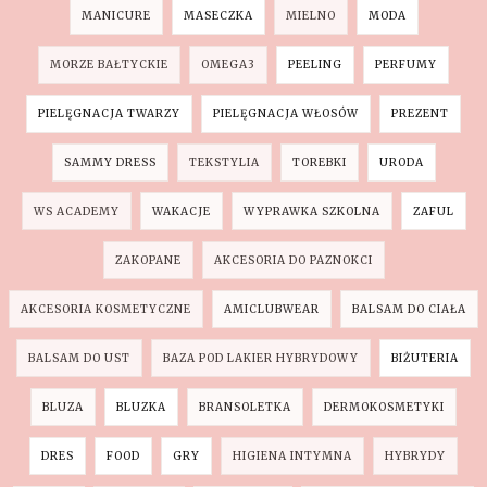
MANICURE
MASECZKA
MIELNO
MODA
MORZE BAŁTYCKIE
OMEGA3
PEELING
PERFUMY
PIELĘGNACJA TWARZY
PIELĘGNACJA WŁOSÓW
PREZENT
SAMMY DRESS
TEKSTYLIA
TOREBKI
URODA
WS ACADEMY
WAKACJE
WYPRAWKA SZKOLNA
ZAFUL
ZAKOPANE
AKCESORIA DO PAZNOKCI
AKCESORIA KOSMETYCZNE
AMICLUBWEAR
BALSAM DO CIAŁA
BALSAM DO UST
BAZA POD LAKIER HYBRYDOWY
BIŻUTERIA
BLUZA
BLUZKA
BRANSOLETKA
DERMOKOSMETYKI
DRES
FOOD
GRY
HIGIENA INTYMNA
HYBRYDY