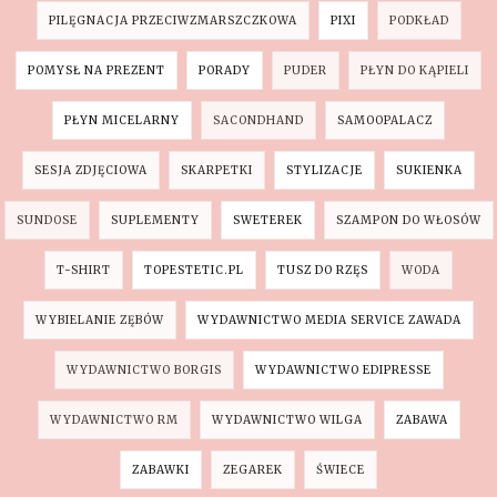
PILĘGNACJA PRZECIWZMARSZCZKOWA
PIXI
PODKŁAD
POMYSŁ NA PREZENT
PORADY
PUDER
PŁYN DO KĄPIELI
PŁYN MICELARNY
SACONDHAND
SAMOOPALACZ
SESJA ZDJĘCIOWA
SKARPETKI
STYLIZACJE
SUKIENKA
SUNDOSE
SUPLEMENTY
SWETEREK
SZAMPON DO WŁOSÓW
T-SHIRT
TOPESTETIC.PL
TUSZ DO RZĘS
WODA
WYBIELANIE ZĘBÓW
WYDAWNICTWO MEDIA SERVICE ZAWADA
WYDAWNICTWO BORGIS
WYDAWNICTWO EDIPRESSE
WYDAWNICTWO RM
WYDAWNICTWO WILGA
ZABAWA
ZABAWKI
ZEGAREK
ŚWIECE