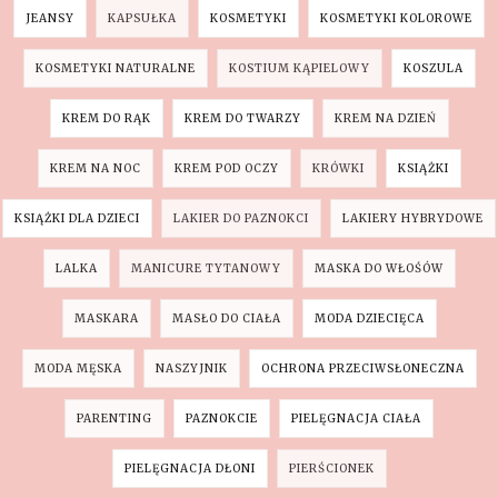
JEANSY
KAPSUŁKA
KOSMETYKI
KOSMETYKI KOLOROWE
KOSMETYKI NATURALNE
KOSTIUM KĄPIELOWY
KOSZULA
KREM DO RĄK
KREM DO TWARZY
KREM NA DZIEŃ
KREM NA NOC
KREM POD OCZY
KRÓWKI
KSIĄŻKI
KSIĄŻKI DLA DZIECI
LAKIER DO PAZNOKCI
LAKIERY HYBRYDOWE
LALKA
MANICURE TYTANOWY
MASKA DO WŁOŚÓW
MASKARA
MASŁO DO CIAŁA
MODA DZIECIĘCA
MODA MĘSKA
NASZYJNIK
OCHRONA PRZECIWSŁONECZNA
PARENTING
PAZNOKCIE
PIELĘGNACJA CIAŁA
PIELĘGNACJA DŁONI
PIERŚCIONEK