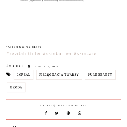
*współpraca reklamowa
#revitaliftfiller
#skinbarrier
#skincare
Joanna
LUTEGO 21, 2024
LOREAL
PIELĘGNACJA TWARZY
PURE BEAUTY
URODA
UDOSTĘPNIJ TEN WPIS: