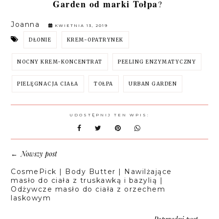
Garden od marki Tołpa
?
Joanna
KWIETNIA 13, 2019
DŁONIE
KREM-OPATRYNEK
NOCNY KREM-KONCENTRAT
PEELING ENZYMATYCZNY
PIELĘGNACJA CIAŁA
TOŁPA
URBAN GARDEN
UDOSTĘPNIJ TEN WPIS:
Nowszy post
←
CosmePick | Body Butter | Nawilżające
masło do ciała z truskawką i bazylią |
Odżywcze masło do ciała z orzechem
laskowym