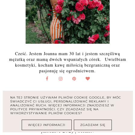
Cześć. Jestem Joanna mam 30 lat i jestem szczęśliwą
mężatką oraz mamą dwóch wspaniałych córek. Uwielbiam
kosmetyki, kocham kawę miłością bezgraniczną oraz
pasjonuję się ogrodnictwem.
NA TEJ STRONIE UŻYWAM PLIKÓW COOKIE GOOGLE, BY MÓC
ŚWIADCZYĆ CI USŁUGI, PERSONALIZOWAĆ REKLAMY I
POLECANY POST
ANALIZOWAĆ RUCH. WIĘCEJ INFORMACJI ZNAJDZIESZ W
POLITYCE PRYWATNOŚCI. CZY ZGADZASZ SIĘ NA
WYKORZYSTYWANIE PLIKÓW COOKIES?
CZEKOLADOWY TRENCZ DAMSKI - HIT
WIĘCEJ INFORMACJI
ZGADZAM SIĘ
JESIENI 2025 | SHEIN