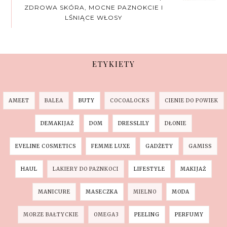
ZDROWA SKÓRA, MOCNE PAZNOKCIE I
LŚNIĄCE WŁOSY
ETYKIETY
AMEET
BALEA
BUTY
COCOALOCKS
CIENIE DO POWIEK
DEMAKIJAŻ
DOM
DRESSLILY
DŁONIE
EVELINE COSMETICS
FEMME LUXE
GADŻETY
GAMISS
HAUL
LAKIERY DO PAZNKOCI
LIFESTYLE
MAKIJAŻ
MANICURE
MASECZKA
MIELNO
MODA
MORZE BAŁTYCKIE
OMEGA3
PEELING
PERFUMY