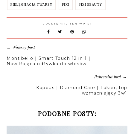
PIELĘGNACJA TWARZY
PIXI
PIXI BEAUTY
UDOSTĘPNIJ TEN WPIS:
Nowszy post
←
Montibello | Smart Touch 12 in 1 |
Nawilżająca odżywka do włosów
Poprzedni post
→
Kapous | Diamond Care | Lakier, top
wzmacniający 3w1
PODOBNE POSTY: