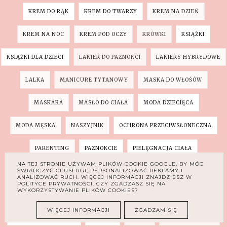
KREM DO RĄK
KREM DO TWARZY
KREM NA DZIEŃ
KREM NA NOC
KREM POD OCZY
KRÓWKI
KSIĄŻKI
KSIĄŻKI DLA DZIECI
LAKIER DO PAZNOKCI
LAKIERY HYBRYDOWE
LALKA
MANICURE TYTANOWY
MASKA DO WŁOŚÓW
MASKARA
MASŁO DO CIAŁA
MODA DZIECIĘCA
MODA MĘSKA
NASZYJNIK
OCHRONA PRZECIWSŁONECZNA
PARENTING
PAZNOKCIE
PIELĘGNACJA CIAŁA
NA TEJ STRONIE UŻYWAM PLIKÓW COOKIE GOOGLE, BY MÓC
ŚWIADCZYĆ CI USŁUGI, PERSONALIZOWAĆ REKLAMY I
PIELĘGNACJA DŁONI
PIERŚCIONEK
ANALIZOWAĆ RUCH. WIĘCEJ INFORMACJI ZNAJDZIESZ W
POLITYCE PRYWATNOŚCI. CZY ZGADZASZ SIĘ NA
WYKORZYSTYWANIE PLIKÓW COOKIES?
PILĘGNACJA PRZECIWZMARSZCZKOWA
PIXI
PODKŁAD
WIĘCEJ INFORMACJI
ZGADZAM SIĘ
POMYSŁ NA PREZENT
PORADY
PUDER
PŁYN DO KĄPIELI