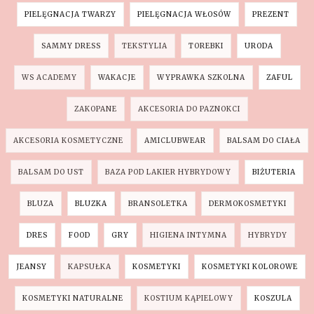
PIELĘGNACJA TWARZY
PIELĘGNACJA WŁOSÓW
PREZENT
SAMMY DRESS
TEKSTYLIA
TOREBKI
URODA
WS ACADEMY
WAKACJE
WYPRAWKA SZKOLNA
ZAFUL
ZAKOPANE
AKCESORIA DO PAZNOKCI
AKCESORIA KOSMETYCZNE
AMICLUBWEAR
BALSAM DO CIAŁA
BALSAM DO UST
BAZA POD LAKIER HYBRYDOWY
BIŻUTERIA
BLUZA
BLUZKA
BRANSOLETKA
DERMOKOSMETYKI
DRES
FOOD
GRY
HIGIENA INTYMNA
HYBRYDY
JEANSY
KAPSUŁKA
KOSMETYKI
KOSMETYKI KOLOROWE
KOSMETYKI NATURALNE
KOSTIUM KĄPIELOWY
KOSZULA