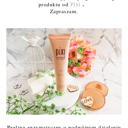
Pixi
.
produktu od
Zapraszam.
Peeling enzymatyczny o podwójnym działaniu