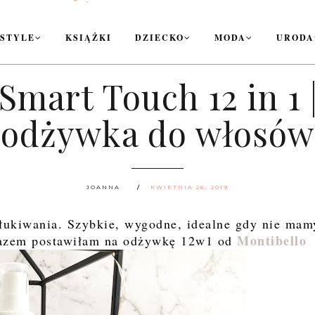
ESTYLE
KSIĄŻKI
DZIECKO
MODA
URODA
 Smart Touch 12 in 1 
odżywka do włosów
JOANNA
KWIETNIA 26, 2019
ukiwania. Szybkie, wygodne, idealne gdy nie mam
Montibello
 razem postawiłam na odżywkę 12w1 od