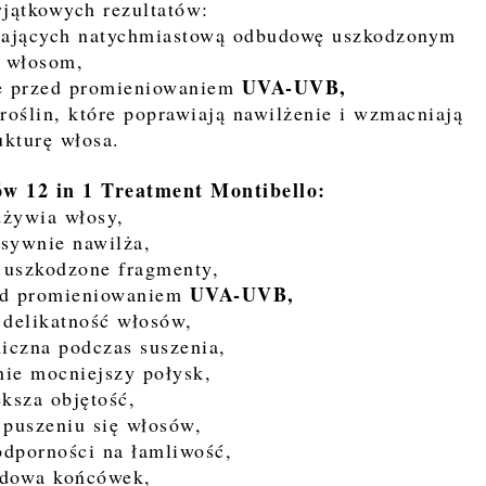
yjątkowych rezultatów:
dających natychmiastową odbudowę uszkodzonym
włosom,
UVA-UVB,
ące przed promieniowaniem
roślin, które poprawiają nawilżenie i wzmacniają
ukturę włosa.
w 12 in 1 Treatment Montibello:
dżywia włosy,
nsywnie nawilża,
 uszkodzone fragmenty,
UVA-UVB,
zed promieniowaniem
 delikatność włosów,
miczna podczas suszenia,
ie mocniejszy połysk,
ększa objętość,
 puszeniu się włosów,
odporności na łamliwość,
udowa końcówek,