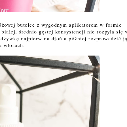
óżowej butelce z wygodnym aplikatorem w formie
iałej, średnio gęstej konsystencji nie rozpyla się 
 odżywkę najpierw na dłoń a później rozprowadzić j
a włosach.