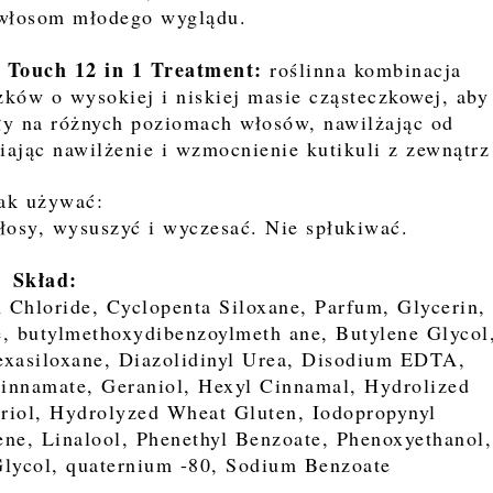
 włosom młodego wyglądu.
 Touch 12 in 1 Treatment:
roślinna kombinacja
ków o wysokiej i niskiej masie cząsteczkowej, aby
ały na różnych poziomach włosów, nawilżając od
ając nawilżenie i wzmocnienie kutikuli z zewnątrz
ak używać:
łosy, wysuszyć i wyczesać. Nie spłukiwać.
Skład:
 Chloride, Cyclopenta Siloxane, Parfum, Glycerin,
e, butylmethoxydibenzoylmeth ane, Butylene Glycol
hexasiloxane, Diazolidinyl Urea, Disodium EDTA,
nnamate, Geraniol, Hexyl Cinnamal, Hydrolized
triol, Hydrolyzed Wheat Gluten, Iodopropynyl
ene, Linalool, Phenethyl Benzoate, Phenoxyethanol,
Glycol, quaternium -80, Sodium Benzoate