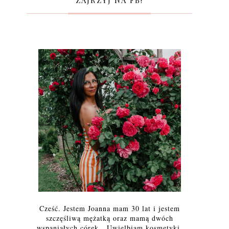
ZAJRZYJ NA FB!
Cześć. Jestem Joanna mam 30 lat i jestem
szczęśliwą mężatką oraz mamą dwóch
wspaniałych córek. Uwielbiam kosmetyki,