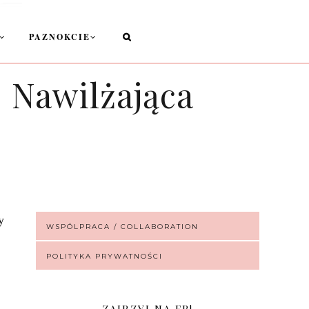
PAZNOKCIE
| Nawilżająca
y
WSPÓLPRACA / COLLABORATION
POLITYKA PRYWATNOŚCI