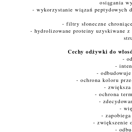
osiągania w
- wykorzystanie wiązań peptydowych 
- filtry słoneczne chroni
- hydrolizowane proteiny uzyskiwane z 
str
Cechy odżywki do włosó
- o
- inte
- odbudowuje
- ochrona koloru pr
- zwiększa
- ochrona ter
- zdecydowan
- wi
- zapobiega
- zwiększenie 
- odb