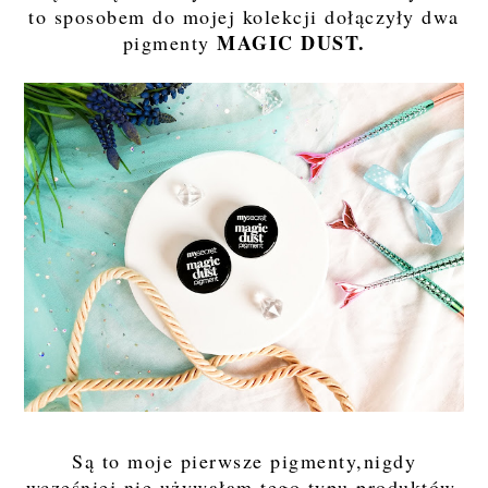
to sposobem do mojej kolekcji dołączyły dwa
MAGIC DUST.
pigmenty
Są to moje pierwsze pigmenty,nigdy
wcześniej nie używałam tego typu produktów,