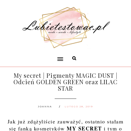
My secret | Pigmenty MAGIC DUST |
Odcień GOLDEN GREEN oraz LILAC
STAR
JOANNA
LUTEGO 28, 2019
Jak już zdążyliście zauważyć, ostatnio stałam
MY SECRET
się fanką kosmetyków
i tym o