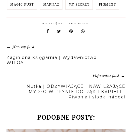
MAGIC DUST
MAKIJAŻ
MY SECRET
PIGMENT
UDOSTĘPNIJ TEN WPIS:
Nowszy post
←
Zaginiona księgarnia | Wydawnictwo
WILGA
Poprzedni post
→
Nutka | ODŻYWIAJĄCE I NAWILŻAJĄCE
MYDŁO W PŁYNIE DO RĄK I KĄPIELI |
Piwonia i słodki migdał
PODOBNE POSTY: