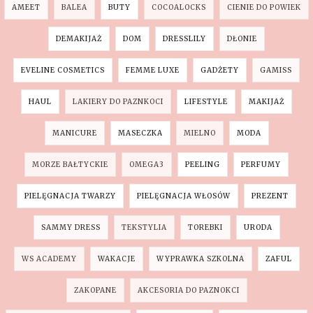
AMEET
BALEA
BUTY
COCOALOCKS
CIENIE DO POWIEK
DEMAKIJAŻ
DOM
DRESSLILY
DŁONIE
EVELINE COSMETICS
FEMME LUXE
GADŻETY
GAMISS
HAUL
LAKIERY DO PAZNKOCI
LIFESTYLE
MAKIJAŻ
MANICURE
MASECZKA
MIELNO
MODA
MORZE BAŁTYCKIE
OMEGA3
PEELING
PERFUMY
PIELĘGNACJA TWARZY
PIELĘGNACJA WŁOSÓW
PREZENT
SAMMY DRESS
TEKSTYLIA
TOREBKI
URODA
WS ACADEMY
WAKACJE
WYPRAWKA SZKOLNA
ZAFUL
ZAKOPANE
AKCESORIA DO PAZNOKCI