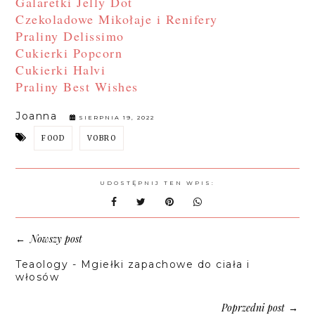
Galaretki Jelly Dot
Czekoladowe Mikołaje i Renifery
Praliny Delissimo
Cukierki Popcorn
Cukierki Halvi
Praliny Best Wishes
Joanna
SIERPNIA 19, 2022
FOOD
VOBRO
UDOSTĘPNIJ TEN WPIS:
Nowszy post
←
Teaology - Mgiełki zapachowe do ciała i
włosów
Poprzedni post
→