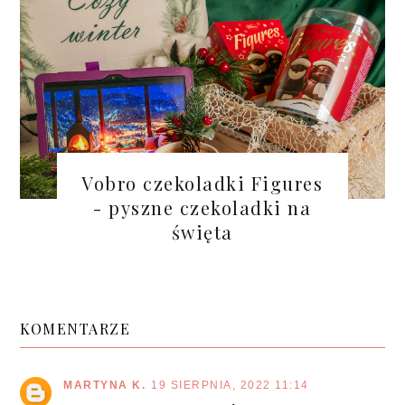
Vobro czekoladki Figures
- pyszne czekoladki na
święta
KOMENTARZE
MARTYNA K.
19 SIERPNIA, 2022 11:14