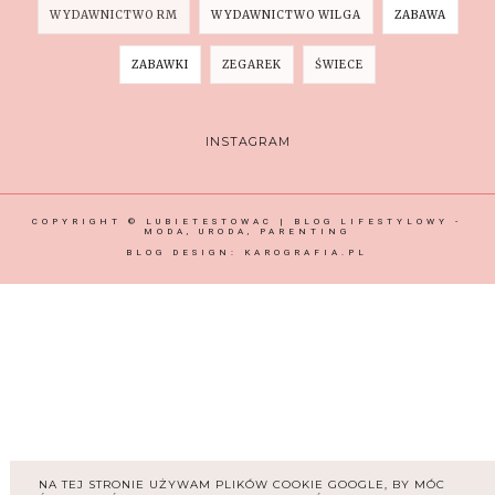
WYDAWNICTWO RM
WYDAWNICTWO WILGA
ZABAWA
ZABAWKI
ZEGAREK
ŚWIECE
INSTAGRAM
COPYRIGHT ©
LUBIETESTOWAC | BLOG LIFESTYLOWY -
MODA, URODA, PARENTING
BLOG DESIGN:
KAROGRAFIA.PL
NA TEJ STRONIE UŻYWAM PLIKÓW COOKIE GOOGLE, BY MÓC