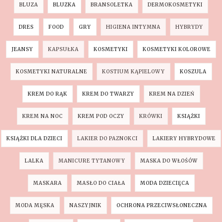
BLUZA
BLUZKA
BRANSOLETKA
DERMOKOSMETYKI
DRES
FOOD
GRY
HIGIENA INTYMNA
HYBRYDY
JEANSY
KAPSUŁKA
KOSMETYKI
KOSMETYKI KOLOROWE
KOSMETYKI NATURALNE
KOSTIUM KĄPIELOWY
KOSZULA
KREM DO RĄK
KREM DO TWARZY
KREM NA DZIEŃ
KREM NA NOC
KREM POD OCZY
KRÓWKI
KSIĄŻKI
KSIĄŻKI DLA DZIECI
LAKIER DO PAZNOKCI
LAKIERY HYBRYDOWE
LALKA
MANICURE TYTANOWY
MASKA DO WŁOŚÓW
MASKARA
MASŁO DO CIAŁA
MODA DZIECIĘCA
MODA MĘSKA
NASZYJNIK
OCHRONA PRZECIWSŁONECZNA