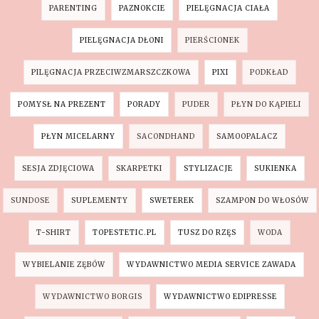
PARENTING
PAZNOKCIE
PIELĘGNACJA CIAŁA
PIELĘGNACJA DŁONI
PIERŚCIONEK
PILĘGNACJA PRZECIWZMARSZCZKOWA
PIXI
PODKŁAD
POMYSŁ NA PREZENT
PORADY
PUDER
PŁYN DO KĄPIELI
PŁYN MICELARNY
SACONDHAND
SAMOOPALACZ
SESJA ZDJĘCIOWA
SKARPETKI
STYLIZACJE
SUKIENKA
SUNDOSE
SUPLEMENTY
SWETEREK
SZAMPON DO WŁOSÓW
T-SHIRT
TOPESTETIC.PL
TUSZ DO RZĘS
WODA
WYBIELANIE ZĘBÓW
WYDAWNICTWO MEDIA SERVICE ZAWADA
WYDAWNICTWO BORGIS
WYDAWNICTWO EDIPRESSE