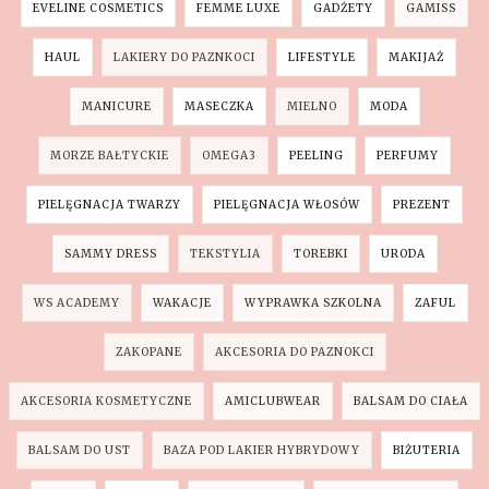
EVELINE COSMETICS
FEMME LUXE
GADŻETY
GAMISS
HAUL
LAKIERY DO PAZNKOCI
LIFESTYLE
MAKIJAŻ
MANICURE
MASECZKA
MIELNO
MODA
MORZE BAŁTYCKIE
OMEGA3
PEELING
PERFUMY
PIELĘGNACJA TWARZY
PIELĘGNACJA WŁOSÓW
PREZENT
SAMMY DRESS
TEKSTYLIA
TOREBKI
URODA
WS ACADEMY
WAKACJE
WYPRAWKA SZKOLNA
ZAFUL
ZAKOPANE
AKCESORIA DO PAZNOKCI
AKCESORIA KOSMETYCZNE
AMICLUBWEAR
BALSAM DO CIAŁA
BALSAM DO UST
BAZA POD LAKIER HYBRYDOWY
BIŻUTERIA