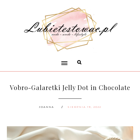
Vobro-Galaretki Jelly Dot in Chocolate
JOANNA
SIERPNIA 19, 2022