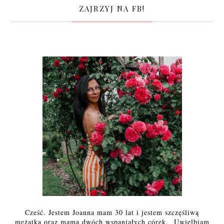
ZAJRZYJ NA FB!
Cześć. Jestem Joanna mam 30 lat i jestem szczęśliwą
mężatką oraz mamą dwóch wspaniałych córek. Uwielbiam